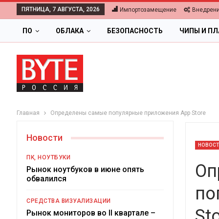
ПЯТНИЦА, 7 АВГУСТА, 2026
Импортозамещение
Внедрен
ПО
ОБЛАКА
БЕЗОПАСНОСТЬ
ЧИПЫ И П
Главная
Определены самые популярные приложения App Store
Новости
НОВОС
ПК, НОУТБУКИ
Оп
Рынок ноутбуков в июне опять
обвалился
по
СРЕДСТВА ВИЗУАЛИЗАЦИИ
St
Ц
Рынок мониторов во II квартале –