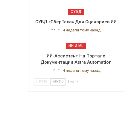
СУБД
СУБД «СберТеха» Для Сценариев ИИ
-->
4 недели тому назад
ИИ И ML
ИИ-Ассистент На Портале
Документации Astra Automation
-->
4 недели тому назад
PREV
NEXT
1 из 14