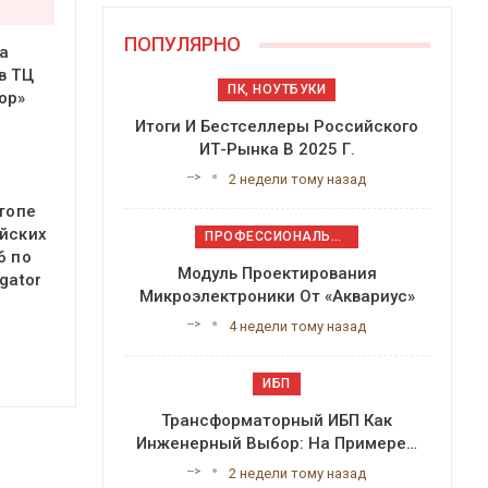
ПОПУЛЯРНО
а
в ТЦ
ПК, НОУТБУКИ
ор»
Итоги И Бестселлеры Российского
ИТ-Рынка В 2025 Г.
-->
2 недели тому назад
 топе
йских
ПРОФЕССИОНАЛЬНОЕ ПРИКЛАДНОЕ ПО
6 по
Модуль Проектирования
gator
Микроэлектроники От «Аквариус»
-->
4 недели тому назад
ИБП
Трансформаторный ИБП Как
Инженерный Выбор: На Примере…
-->
2 недели тому назад