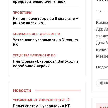
предварительно очень плох
-->
ПРОЕКТОРЫ
Рынок проекторов во II квартале –
Компа
рывок вверх, но…
App A
БЕЗОПАСНОСТЬ
ДЕЛОВОЕ ПО
являю
Устранение уязвимости в Directum
декабр
RX
колич
Под
Messen
СРЕДСТВА РАЗРАБОТКИ ПО
Платформа «Битрикс24 Вайбкод» в
коробочной версии
Подро
Sh
Новости
УПРАВЛЕНИЕ ИТ-ИНФРАСТРУКТУРОЙ
Релиз системы управления ИТ-