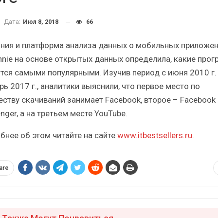
Краткий статистический
Итоги и Бестсел
сборник от…
российского ИТ-рынка 
Дата:
Июл 8, 2018
66
ния и платформа анализа данных о мобильных приложен
nnie на основе открытых данных определила, какие про
тся самыми популярными. Изучив период с июня 2010 г.
ь 2017 г., аналитики выяснили, что первое место по
ИБП
ИБП
еству скачиваний занимает Facebook, второе – Facebook
косят ли глобальные угрозы
Отрасль ИБП в депр
ger, а на третьем месте YouTube.
российский рынок ИБП?
Часть II.
бнее об этом читайте на сайте
www.itbestsellers.ru
.
are