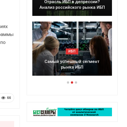
леры
Отрасль ИБП в депрессии?
в 2025 г.
Анализ российского рынка ИБП
иях
граммы
 по
ИБП
ессии?
Самый успешный сегмент
рынка ИБП
66