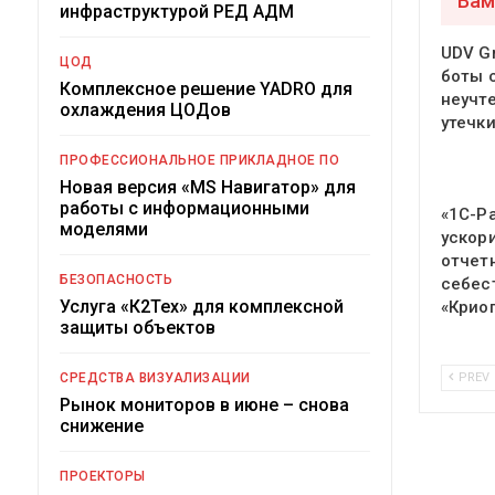
Вам
инфраструктурой РЕД АДМ
UDV Gr
ЦОД
боты 
Комплексное решение YADRO для
неучт
охлаждения ЦОДов
утечк
ПРОФЕССИОНАЛЬНОЕ ПРИКЛАДНОЕ ПО
Новая версия «MS Навигатор» для
работы с информационными
«1С-Р
моделями
ускор
отчет
БЕЗОПАСНОСТЬ
себес
Услуга «К2Тех» для комплексной
«Крио
защиты объектов
СРЕДСТВА ВИЗУАЛИЗАЦИИ
PREV
Рынок мониторов в июне – снова
снижение
ПРОЕКТОРЫ