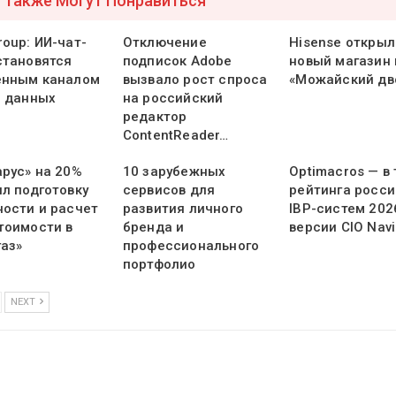
 Также Могут Понравиться
oup: ИИ-чат-
Отключение
Hisense открыл
становятся
подписок Adobe
новый магазин 
енным каналом
вызвало рост спроса
«Можайский дв
и данных
на российский
редактор
ContentReader…
арус» на 20%
10 зарубежных
Optimacros — в
ил подготовку
сервисов для
рейтинга росси
ности и расчет
развития личного
IBP-систем 202
тоимости в
бренда и
версии CIO Navi
газ»
профессионального
портфолио
NEXT