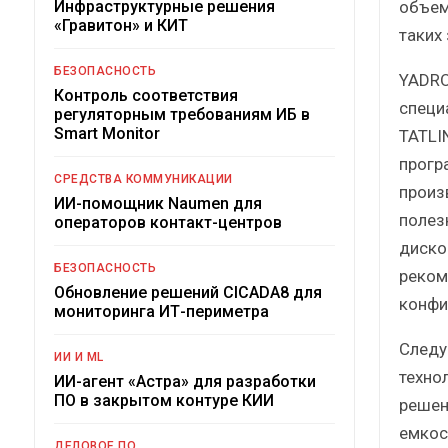
объем
Инфраструктурные решения
«Гравитон» и КИТ
таких 
БЕЗОПАСНОСТЬ
YADRO
Контроль соответствия
специ
регуляторным требованиям ИБ в
Smart Monitor
TATLI
прогр
СРЕДСТВА КОММУНИКАЦИИ
произ
ИИ-помощник Naumen для
полез
операторов контакт-центров
диско
БЕЗОПАСНОСТЬ
реком
Обновление решений CICADA8 для
конфи
мониторинга ИТ-периметра
Следу
ИИ И ML
техно
ИИ-агент «Астра» для разработки
ПО в закрытом контуре КИИ
решен
емкос
ДЕЛОВОЕ ПО