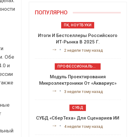
делах.
жности
ПОПУЛЯРНО
ПК, НОУТБУКИ
Итоги И Бестселлеры Российского
ИТ-Рынка В 2025 Г.
ти
-->
2 недели тому назад
и. Обе
.0 и
ПРОФЕССИОНАЛЬНОЕ ПРИКЛАДНОЕ ПО
ессии
Модуль Проектирования
также
Микроэлектроники От «Аквариус»
-->
3 недели тому назад
ьные
СУБД
т
СУБД «СберТеха» Для Сценариев ИИ
-->
4 недели тому назад
льный