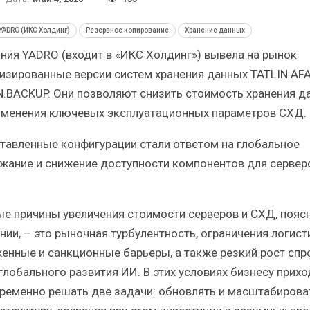
Итоги и Бестселлеры
Отрасль ИБП в депр
ссийского ИТ-рынка в 2025 г.
Анализ российского р
YADRO (ИКС Холдинг)
Резервное копирование
Хранение данных
ния YADRO (входит в «ИКС Холдинг») вывела на рынок
изированные версии систем хранения данных TATLIN.AFA
N.BACKUP. Они позволяют снизить стоимость хранения д
зменения ключевых эксплуатационных параметров СХД.
ИБП
ИБП
тавленные конфигурации стали ответом на глобальное
Отрасль ИБП в депрессии?
Самый успешный с
жание и снижение доступности компонентов для сервер
Часть II.
рынка ИБП
ые причины увеличения стоимости серверов и СХД, пояс
нии, – это рыночная турбулентность, ограничения логист
енные и санкционные барьеры, а также резкий рост спр
 глобального развития ИИ. В этих условиях бизнесу прихо
ременно решать две задачи: обновлять и масштабирова