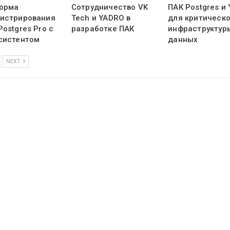
орма
Сотрудничество VK
ПАК Postgres и
истрирования
Tech и YADRO в
для критическ
ostgres Pro с
разработке ПАК
инфраструктур
систентом
данных
NEXT