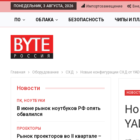
ПОНЕДЕЛЬНИК, 3 АВГУСТА, 2026
Импортозамещение
Вне
ПО
ОБЛАКА
БЕЗОПАСНОСТЬ
ЧИПЫ И П
Главная
Оборудование
СХД
Новые конфигурации СХД от YA
Новости
НОВОС
ПК, НОУТБУКИ
Но
В июне рынок ноутбуков РФ опять
обвалился
YA
ОБЛАКА
ПРОЕКТОРЫ
Цифровая экономика 2026.
Рынок проекторов во II квартале –
-->