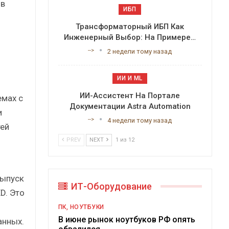
 в
ИБП
Трансформаторный ИБП Как
Инженерный Выбор: На Примере…
-->
2 недели тому назад
ИИ И ML
ИИ-Ассистент На Портале
емах с
Документации Astra Automation
и
-->
4 недели тому назад
ей
PREV
NEXT
1 из 12
выпуск
ИТ-Оборудование
D. Это
ПК, НОУТБУКИ
В июне рынок ноутбуков РФ опять
анных.