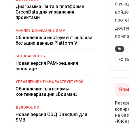
Функц
Диаграмма Ганта в платформе
войде
GreenData для управления
проектами
проте
досту
АНАЛИЗ ДАННЫХ/BIG DATA
компа
Обновленный инструмент анализа
больших данных Platform V
БЕЗОПАСНОСТЬ
Sh
Новая версия PAM-решения
Innostage
УПРАВЛЕНИЕ ИТ-ИНФРАСТРУКТУРОЙ
Обновление платформы
Вам
контейнеризации «Боцман»
Резер
ДЕЛОВОЕ ПО
копир
Новая версия СЭД Directum для
на ба
SMB
«Кибе