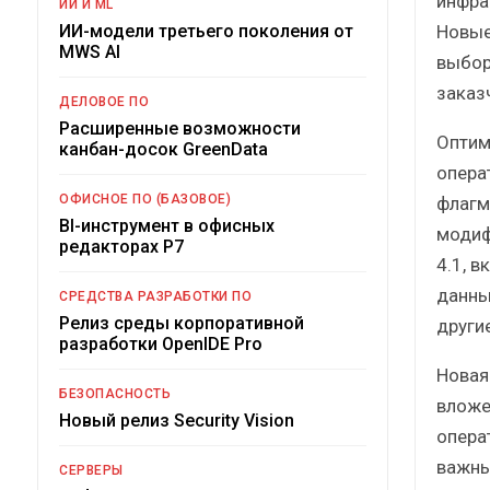
инфра
ИИ И ML
Новые
ИИ-модели третьего поколения от
MWS AI
выбор
заказ
ДЕЛОВОЕ ПО
Расширенные возможности
Оптим
канбан-досок GreenData
опера
ОФИСНОЕ ПО (БАЗОВОЕ)
флагм
BI-инструмент в офисных
модиф
редакторах Р7
4.1, 
данны
СРЕДСТВА РАЗРАБОТКИ ПО
Релиз среды корпоративной
други
разработки OpenIDE Pro
Новая
БЕЗОПАСНОСТЬ
вложе
Новый релиз Security Vision
опера
важны
СЕРВЕРЫ