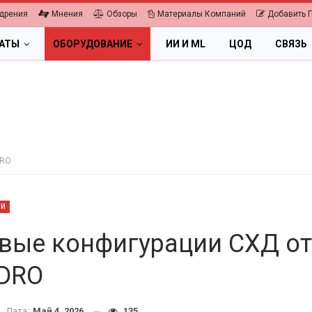
дрения
Мнения
Обзоры
Материалы Компаний
Добавить 
ЛАТЫ
ОБОРУДОВАНИЕ
ИИ И ML
ЦОД
СВЯЗЬ
DRO
ТИ
вые конфигурации СХД от
DRO
ПК, НОУТБУКИ
ИБП
Дата:
Май 4, 2026
135