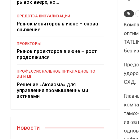
рывок вверх, но…
Краткий статистический
сборник от…
ро
СРЕДСТВА ВИЗУАЛИЗАЦИИ
Рынок мониторов в июне – снова
Компа
снижение
оптим
TATLI
ПРОЕКТОРЫ
без и
Рынок проекторов в июне – рост
ИБП
продолжился
Предс
Подкосят ли глобальные угрозы
ПРОФЕССИОНАЛЬНОЕ ПРИКЛАДНОЕ ПО
удоро
российский рынок ИБП?
ИИ И ML
СХД.
Решение «Аксиома» для
управления промышленными
Главн
активами
компа
тамож
из-за
Новости
однов