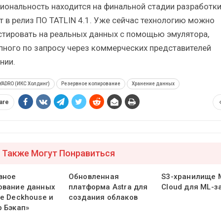
иональность находится на финальной стадии разработки
т в релиз ПО TATLIN 4.1. Уже сейчас технологию можно
стировать на реальных данных с помощью эмулятора,
пного по запросу через коммерческих представителей
нии.
YADRO (ИКС Холдинг)
Резервное копирование
Хранение данных
are
 Также Могут Понравиться
вное
Обновленная
S3-хранилище
ование данных
платформа Astra для
Cloud для ML-з
зе Deckhouse и
создания облаков
р Бэкап»