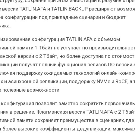
структуру, сохраняя при этом инвестиции в разумных пре
 версии TATLIN.AFA и TATLIN.BACKUP расширяют возмо
а конфигурации под прикладные сценарии и бюджет
чика.
изированная конфигурация TATLIN.AFA с объемом
тивной памяти 1 Тбайт не уступает по производительнос
анской версии с 2 Тбайт, но более доступна по стоимост
икации получат полный функционал релизов ПО версий 4
включая поддержку ожидаемых технологий онлайн-компр
х и асинхронной репликации, поддержку NVMe и RoCE, а 
е полезные возможности.
 конфигурация позволит заметно сократить первоначал
ния в решение. Флагманская версия TATLIN.AFA с 2 Тбай
тивной памяти сохраняет преимущества в сценариях, где
 более высокие коэффициенты дедупликации: максима