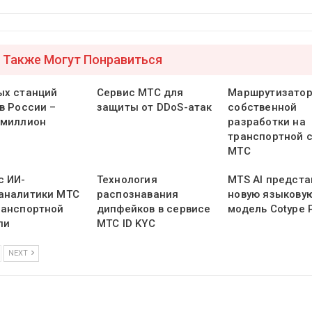
 Также Могут Понравиться
ых станций
Сервис МТС для
Маршрутизато
в России –
защиты от DDoS-атак
собственной
 миллион
разработки на
транспортной 
МТС
с ИИ-
Технология
MTS AI предста
аналитики МТС
распознавания
новую языкову
ранспортной
дипфейков в сервисе
модель Cotype 
ли
МТС ID KYC
NEXT