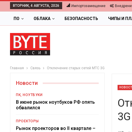
ВТОРНИК, 4 АВГУСТА, 2026
Импортозамещение
Внедрени
ПО
ОБЛАКА
БЕЗОПАСНОСТЬ
ЧИПЫ И П
Главная
Связь
Отключение старых сетей МТС 3G
Новости
НОВОС
ПК, НОУТБУКИ
От
В июне рынок ноутбуков РФ опять
обвалился
3G
ОБЛ
ПРОЕКТОРЫ
Цифровая эко
Рынок проекторов во II квартале –
-->