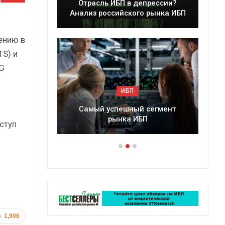
Отрасль ИБП в депрессии?
Краткий 
Анализ российского рынка ИБП
сб
ению в
TS) и
G
ИБП
Самый успешный сегмент
Подкосят ли
рынка ИБП
российс
ступ
1,906