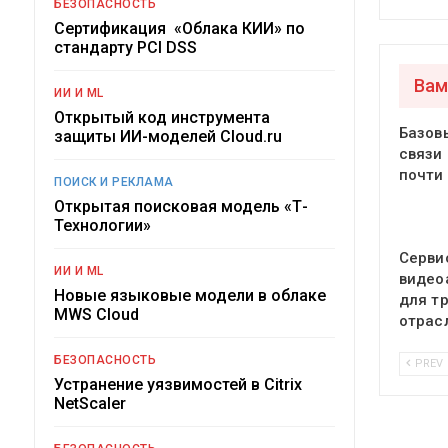
БЕЗОПАСНОСТЬ
Сертификация «Облака КИИ» по
стандарту PCI DSS
Вам
ИИ И ML
Открытый код инструмента
Базов
защиты ИИ-моделей Cloud.ru
связи 
почти
ПОИСК И РЕКЛАМА
Открытая поисковая модель «Т-
Технологии»
Серви
ИИ И ML
видео
Новые языковые модели в облаке
для т
MWS Cloud
отрас
БЕЗОПАСНОСТЬ
PREV
Устранение уязвимостей в Citrix
NetScaler