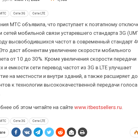
тистический
Итоги и Бестселлеры
ик от…
российского ИТ-рынка в 2025 г.
МТС
Сети 3G
Сети LTE
ния МТС объявила, что приступает к поэтапному отключ
и сетей мобильной связи устаревшего стандарта 3G (UM
оду высвободившихся частот в современный стандарт 4
. Это даст абонентам увеличение скорости мобильного
БП
ИБП
нета от 10 до 30%. Кроме увеличения скорости передачи
обальные угрозы
Отрасль ИБП в депрессии?
х и емкости сети перевод частот из 3G в LTE улучшает
 рынок ИБП?
Часть II.
тие на местности и внутри зданий, а также расширяет до
нтов к технологии высококачественной передачи голоса
.
бнее об этом читайте на сайте
www.itbestsellers.ru
.
МТС
Сети 3G
Сети LTE
are