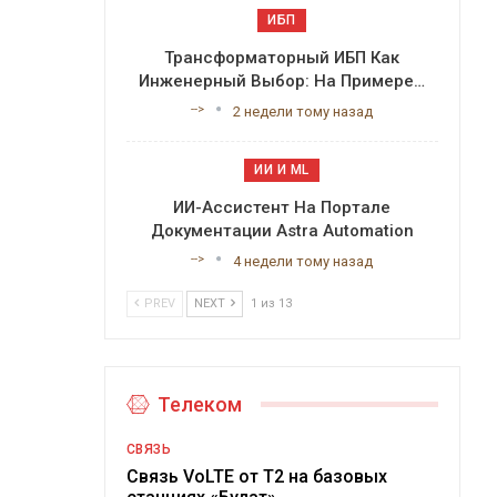
ИБП
Трансформаторный ИБП Как
Инженерный Выбор: На Примере…
-->
2 недели тому назад
ИИ И ML
ИИ-Ассистент На Портале
Документации Astra Automation
-->
4 недели тому назад
PREV
NEXT
1 из 13
Телеком
СВЯЗЬ
Связь VoLTE от Т2 на базовых