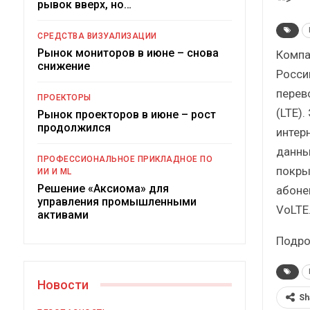
рывок вверх, но…
Краткий ста
сборн
СРЕДСТВА ВИЗУАЛИЗАЦИИ
Рынок мониторов в июне – снова
Компа
снижение
Росси
перев
ПРОЕКТОРЫ
(LTE)
Рынок проекторов в июне – рост
И
продолжился
интер
Подкосят ли гл
данны
ПРОФЕССИОНАЛЬНОЕ ПРИКЛАДНОЕ ПО
российский
покры
ИИ И ML
Решение «Аксиома» для
абоне
управления промышленными
VoLTE
активами
Подро
Новости
Sh