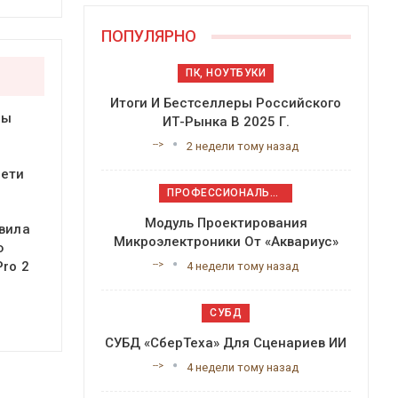
ПОПУЛЯРНО
ПК, НОУТБУКИ
Итоги И Бестселлеры Российского
ры
ИТ-Рынка В 2025 Г.
-->
2 недели тому назад
сети
ПРОФЕССИОНАЛЬНОЕ ПРИКЛАДНОЕ ПО
Модуль Проектирования
вила
Микроэлектроники От «Аквариус»
ю
-->
Pro 2
4 недели тому назад
СУБД
СУБД «СберТеха» Для Сценариев ИИ
-->
4 недели тому назад