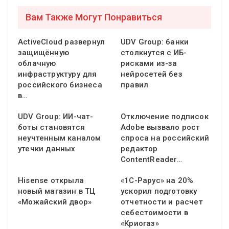
Вам Также Могут Понравиться
ActiveCloud развернул
UDV Group: банки
защищённую
столкнутся с ИБ-
облачную
рисками из-за
инфраструктуру для
нейросетей без
российского бизнеса
правил
в…
UDV Group: ИИ-чат-
Отключение подписок
боты становятся
Adobe вызвало рост
неучтенным каналом
спроса на российский
утечки данных
редактор
ContentReader…
Hisense открыла
«1С-Рарус» на 20%
новый магазин в ТЦ
ускорил подготовку
«Можайский двор»
отчетности и расчет
себестоимости в
«Криогаз»