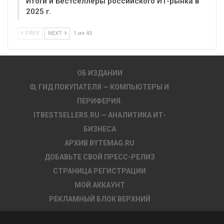
Итоги и Бестселлеры российского ИТ-рынка в
2025 г.
PREV
NEXT
1 из 45
ОБ ИЗДАНИИ
ГИД ПОКУПАТЕЛЯ — КОМПЬЮТЕРЫ И
ПЕРИФЕРИЯ.
ITBESTSELLERS.RU — АНАЛИТИКА ИТ-
БИЗНЕСА
АРХИВ BYTEMAG.RU
ДОБАВЬТЕ СВОЙ ПРЕСС-РЕЛИЗ
СТРАНИЦА РЕГИСТРАЦИИ
МОЙ АККАУНТ
РЕКЛАМНЫЙ БЛОК ВЕРХНИЙ