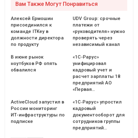
Вам Также Могут Понравиться
Алексей Ермошин
UDV Group: срочные
присоединился к
платежи от
команде ITKey в
«руководителя» нужно
должности директора
проверять через
по продукту
независимый канал
В июне рынок
«1С-Рарус»
ноутбуков РФ опять
унифицировал
обвалился
кадровый учет и
расчет зарплаты 18
предприятий АО
«Первая…
ActiveCloud запустил в
«1С‑Рарус» упростил
России мониторинг
кадровый
ИТ-инфраструктуры по
документооборот для
подписке
сотрудников группы
предприятий…