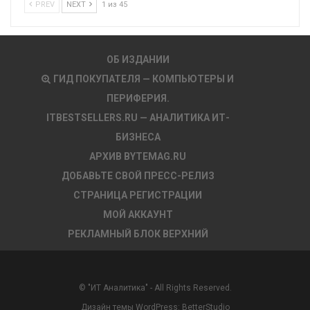
PREV
NEXT
1 из 45
ОБ ИЗДАНИИ
ГИД ПОКУПАТЕЛЯ — КОМПЬЮТЕРЫ И
ПЕРИФЕРИЯ.
ITBESTSELLERS.RU — АНАЛИТИКА ИТ-
БИЗНЕСА
АРХИВ BYTEMAG.RU
ДОБАВЬТЕ СВОЙ ПРЕСС-РЕЛИЗ
СТРАНИЦА РЕГИСТРАЦИИ
МОЙ АККАУНТ
РЕКЛАМНЫЙ БЛОК ВЕРХНИЙ
© "ИТ Аналитика" - All Rights Reserved.
Дизайн темы WordPress:
BetterStudio