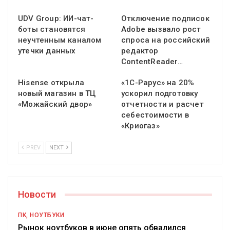
UDV Group: ИИ-чат-
Отключение подписок
боты становятся
Adobe вызвало рост
неучтенным каналом
спроса на российский
утечки данных
редактор
ContentReader…
Hisense открыла
«1С-Рарус» на 20%
новый магазин в ТЦ
ускорил подготовку
«Можайский двор»
отчетности и расчет
себестоимости в
«Криогаз»
PREV
NEXT
Новости
ПК, НОУТБУКИ
Рынок ноутбуков в июне опять обвалился