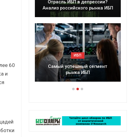
леры
Отрасль ИБП в депрессии?
в 2025 г.
Анализ российского рынка ИБП
ИБП
лее 60
ессии?
Самый успешный сегмент
рынка ИБП
а и
ся
щадей
аботки