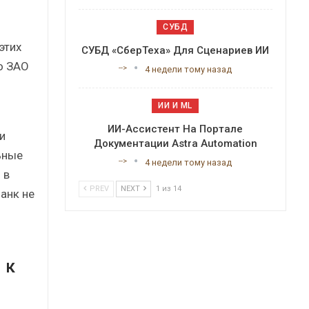
СУБД
этих
СУБД «СберТеха» Для Сценариев ИИ
о ЗАО
-->
4 недели тому назад
ИИ И ML
ИИ-Ассистент На Портале
и
Документации Astra Automation
ьные
-->
4 недели тому назад
 в
PREV
NEXT
1 из 14
анк не
 к