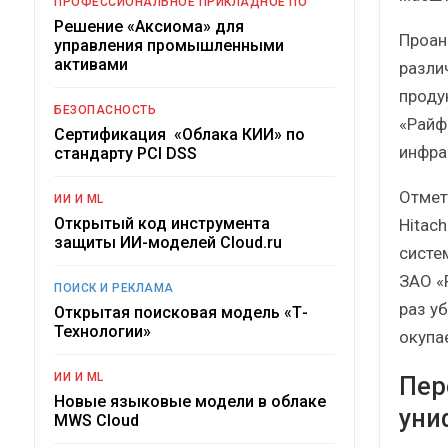
ПРОФЕССИОНАЛЬНОЕ ПРИКЛАДНОЕ ПО
Решение «Аксиома» для
Проан
управления промышленными
активами
разли
проду
БЕЗОПАСНОСТЬ
«Райф
Сертификация «Облака КИИ» по
инфра
стандарту PCI DSS
Отмет
ИИ И ML
Открытый код инструмента
Hitac
защиты ИИ-моделей Cloud.ru
систе
ЗАО «
ПОИСК И РЕКЛАМА
раз у
Открытая поисковая модель «Т-
Технологии»
окупа
ИИ И ML
Пер
Новые языковые модели в облаке
уни
MWS Cloud