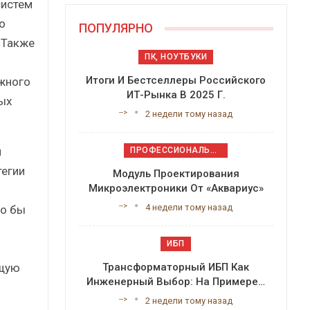
систем
о
ПОПУЛЯРНО
 Также
ПК, НОУТБУКИ
Итоги И Бестселлеры Российского
жного
ИТ-Рынка В 2025 Г.
ых
-->
2 недели тому назад
и
ПРОФЕССИОНАЛЬНОЕ ПРИКЛАДНОЕ ПО
тегии
Модуль Проектирования
Микроэлектроники От «Аквариус»
-->
4 недели тому назад
ло бы
о
ИБП
ющую
Трансформаторный ИБП Как
Инженерный Выбор: На Примере…
-->
2 недели тому назад