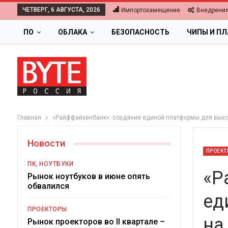
ЧЕТВЕРГ, 6 АВГУСТА, 2026
Импортозамещение
Внедрени
ПО
ОБЛАКА
БЕЗОПАСНОСТЬ
ЧИПЫ И П
Главная
«Райффайзенбанк»: создание единой платформы для выход
Новости
ПРОЕКТ
ПК, НОУТБУКИ
«Р
Рынок ноутбуков в июне опять
обвалился
ед
ПРОЕКТОРЫ
на
Ц
Рынок проекторов во II квартале –