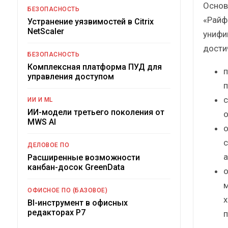
Основ
БЕЗОПАСНОСТЬ
«Райф
Устранение уязвимостей в Citrix
NetScaler
унифи
дости
БЕЗОПАСНОСТЬ
Комплексная платформа ПУД для
п
управления доступом
п
с
ИИ И ML
ИИ-модели третьего поколения от
о
MWS AI
о
с
ДЕЛОВОЕ ПО
а
Расширенные возможности
канбан-досок GreenData
о
м
ОФИСНОЕ ПО (БАЗОВОЕ)
х
BI-инструмент в офисных
редакторах Р7
п