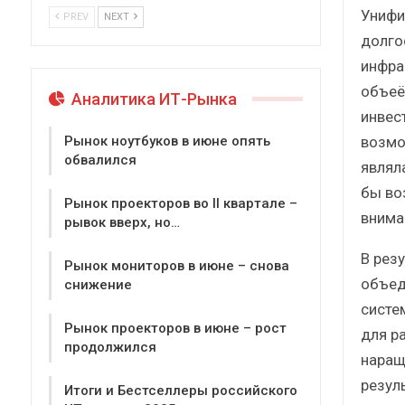
Унифи
PREV
NEXT
долго
инфра
объеё
Аналитика ИТ-Рынка
инвес
возмо
Рынок ноутбуков в июне опять
обвалился
являл
бы во
Рынок проекторов во II квартале –
внима
рывок вверх, но…
В рез
Рынок мониторов в июне – снова
объед
снижение
систе
Рынок проекторов в июне – рост
для р
продолжился
наращ
резул
Итоги и Бестселлеры российского