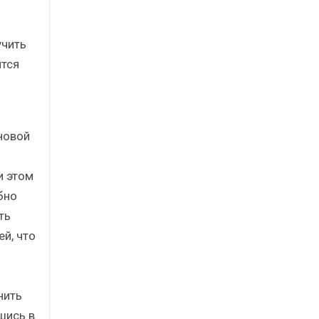
учить
ится
новой
и этом
бно
ть
й, что
нить
шись в