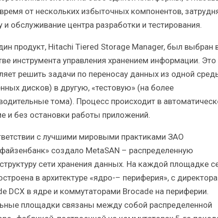
 время от нескольких избыточных компонентов, затрудн
у и обслуживание центра разработки и тестирования.
ин продукт, Hitachi Tiered Storage Manager, был выбран 
тве инструмента управления хранением информации. Это
ляет решить задачи по переносау данных из одной среды
нных дисков) в другую, «тестовую» (на более
водительные тома). Процесс происходит в автоматичес
е и без остановки работы приложений.
тветствии с лучшими мировыми практиками ЗАО
файзенбанк» создало MetaSAN – распределенную
структуру сети хранения данных. На каждой площадке с
остроена в архитектуре «ядро-– периферия», с директор
de DCX в ядре и коммутаторами Brocade на периферии.
ьные площадки связаны между собой распределенной