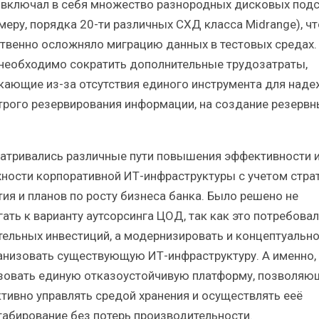
 включал в себя множество разнородных дисковых под
имеру, порядка 20-ти различных СХД класса Midrange), чт
твенно осложняло миграцию данных в тестовых средах.
необходимо сократить дополнительные трудозатраты,
кающие из-за отсутствия единого инструмента для наде
трого резервирования информации, на создание резервн
.
атривались различные пути повышения эффективности 
ности корпоративной ИТ-инфраструктуры с учетом стра
тия и планов по росту бизнеса банка. Было решено не
гать к варианту аутсорсинга ЦОД, так как это потребова
тельных инвестиций, а модернизировать и концептуальн
анизовать существующую ИТ-инфраструктуру. А именно,
зовать единую отказоустойчивую платформу, позволя
тивно управлять средой хранения и осуществлять ееё
абирование без потерь производительности.