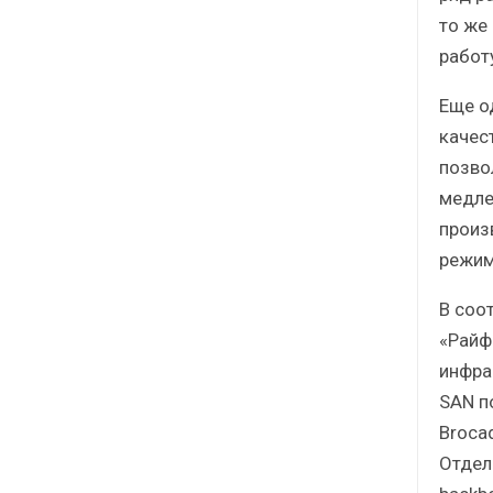
то же
работ
Еще од
качес
позво
медле
произ
режим
В соо
«Райф
инфра
SAN п
Broca
Отдел