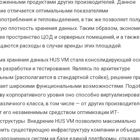
оженными продуктами других производителей. Данное
ие отличается оптимальными показателями
опотребления и тепловыделения, а так же позволяет пол
ую плотность хранения данных. Таким образом, эконом
ее пространство ЦОД и серверных помещений, и а также
щаются расходы в случае аренды этих площадей.
ма хранения данных HUS VM стала консолидирующей ос
а разработки и тестирования. Являясь по архитектуре
ьным (располагается в стандартной стойке), решение пр
ает широкими функциональными возможностями. Подо
ву корпоративного уровня оно способно виртуализирова
азличного класса, в том числе — от других производителе
т его незаменимым средством оптимизации ИТ-
структуры. Внедрение HUS VM позволило максимально
нить существующую инфраструктуру компании и объеди
азрозненных систем на базе единой платформы, отказав