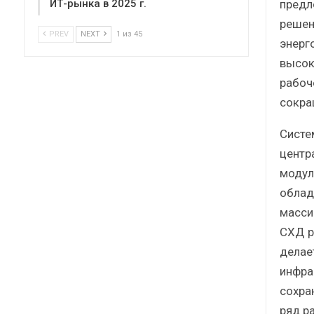
предл
ИТ-рынка в 2025 г.
решен
PREV
NEXT
1 из 45
энерг
высок
рабоч
сокра
Систе
центр
модул
облад
масси
СХД р
делае
инфра
сохра
ряд р