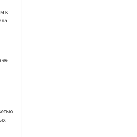
м к
ала
 ее
сетью
ных