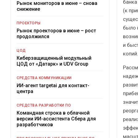
банка
Рынок мониторов в июне – снова
снижение
(к пр
сущес
ПРОЕКТОРЫ
было 
Рынок проекторов в июне – рост
возни
продолжился
и быс
ЦОД
копий
Киберзащищенный модульный
ЦОД от «Датарк» и UDV Group
Рассм
надеж
СРЕДСТВА КОММУНИКАЦИИ
разви
ИИ-агент targetai для контакт-
центра
прибе
значи
СРЕДСТВА РАЗРАБОТКИ ПО
реорг
Командная строка в облачной
версии ИИ-ассистента Сбера для
реали
разработчиков
эффек
масшт