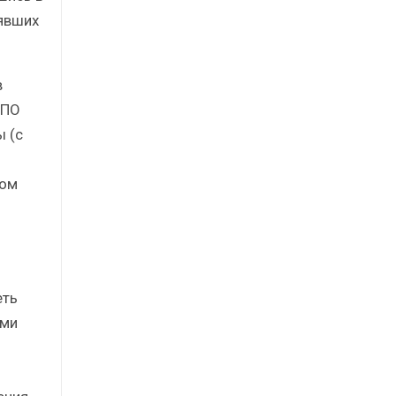
явших
в
 ПО
 (с
ком
еть
ами