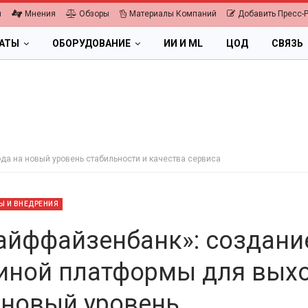
я
Мнения
Обзоры
Материалы Компаний
Добавить Пресс-
ЛАТЫ
ОБОРУДОВАНИЕ
ИИ И ML
ЦОД
СВЯЗЬ
а на новый уровень стабильности и качества сервиса
Ы И ВНЕДРЕНИЯ
айффайзенбанк»: создани
иной платформы для вых
ОБЛАКА
ПК, НОУТБУКИ
 новый уровень
ифровая экономика 2026.