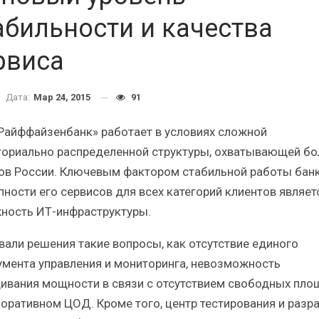
Краткий статистический
Итоги и Бестсел
сборник от…
российского ИТ-рынка 
абильности и качества
рвиса
Дата:
Мар 24, 2015
91
ИБП
ИБП
Райффайзенбанк» работает в условиях сложной
ториально распределенной структуры, охватывающей бо
косят ли глобальные угрозы
Отрасль ИБП в депр
российский рынок ИБП?
Часть II.
ов России. Ключевым фактором стабильной работы банк
пности его сервисов для всех категорий клиентов являет
ность ИТ-инфраструктуры.
вали решения такие вопросы, как отсутствие единого
умента управления и мониторинга, невозможность
ивания мощности в связи с отсутствием свободных пло
поративном ЦОД. Кроме того, центр тестирования и разр