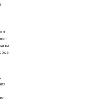
в
что
вязи
могла
обое
,
вия
ие