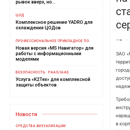
рывок вверх, но…
ст
ЦОД
се
Комплексное решение YADRO для
охлаждения ЦОДов
-->
ПРОФЕССИОНАЛЬНОЕ ПРИКЛАДНОЕ ПО
Новая версия «MS Навигатор» для
ЗАО «
работы с информационными
моделями
терри
Под
город
БЕЗОПАСНОСТЬ
PAAS/IAAS
досту
Услуга «К2Тех» для комплексной
защиты объектов
надеж
Требо
инстр
Новости
наращ
в кор
СРЕДСТВА ВИЗУАЛИЗАЦИИ