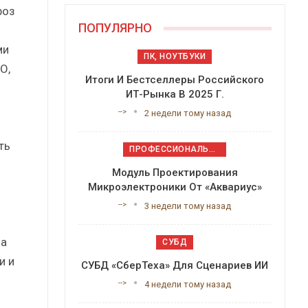
роз
ПОПУЛЯРНО
ми
ПК, НОУТБУКИ
О,
Итоги И Бестселлеры Российского
ИТ-Рынка В 2025 Г.
-->
2 недели тому назад
ть
ПРОФЕССИОНАЛЬНОЕ ПРИКЛАДНОЕ ПО
Модуль Проектирования
Микроэлектроники От «Аквариус»
-->
3 недели тому назад
на
СУБД
и и
СУБД «СберТеха» Для Сценариев ИИ
-->
4 недели тому назад