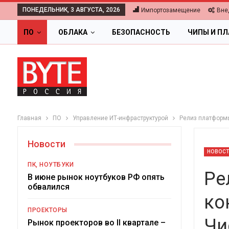
ПОНЕДЕЛЬНИК, 3 АВГУСТА, 2026
Импортозамещение
Вне
ПО
ОБЛАКА
БЕЗОПАСНОСТЬ
ЧИПЫ И П
Главная
ПО
Управление ИТ-инфраструктурой
Релиз платформ
Новости
НОВОС
ПК, НОУТБУКИ
Ре
В июне рынок ноутбуков РФ опять
обвалился
ко
ПРОЕКТОРЫ
Чи
Ц
Рынок проекторов во II квартале –