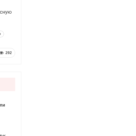
исную
x
292
ли