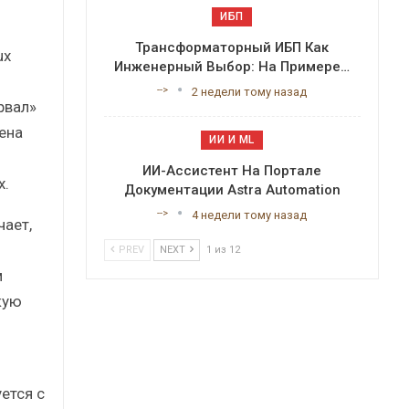
ИБП
Трансформаторный ИБП Как
ux
Инженерный Выбор: На Примере…
-->
2 недели тому назад
рвал»
ена
ИИ И ML
ИИ-Ассистент На Портале
x.
Документации Astra Automation
-->
4 недели тому назад
чает,
PREV
NEXT
1 из 12
м
кую
ется с