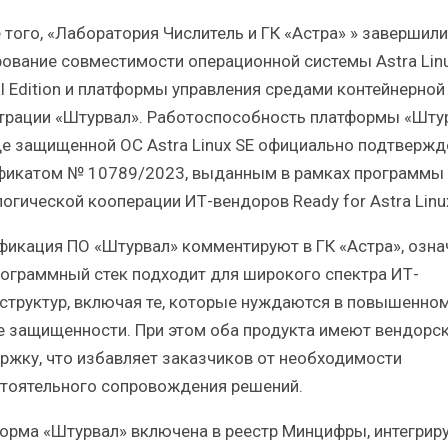
 того, «Лаборатория Числитель и ГК «Астра» » завершили
рование совместимости операционной системы Astra Lin
al Edition и платформы управления средами контейнерной
трации «Штурвал». Работоспособность платформы «Шту
де защищенной ОС Astra Linux SE официально подтвержд
фикатом № 10789/2023, выданным в рамках программы
логической кооперации ИТ-вендоров Ready for Astra Linu
фикация ПО «Штурвал» комментируют в ГК «Астра», озна
рограммный стек подходит для широкого спектра ИТ-
структур, включая те, которые нуждаются в повышенно
е защищенности. При этом оба продукта имеют вендорс
ржку, что избавляет заказчиков от необходимости
тоятельного сопровождения решений.
орма «Штурвал» включена в реестр Минцифры, интегриру