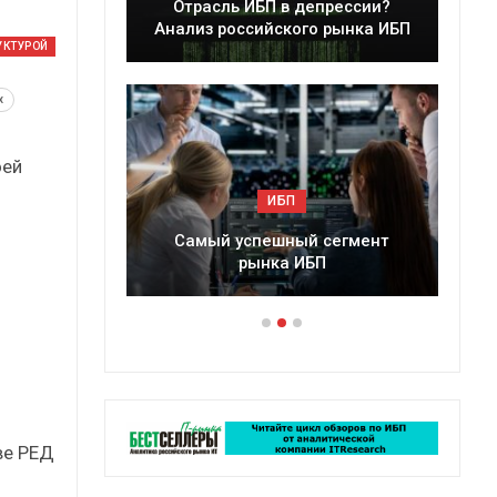
леры
Отрасль ИБП в депрессии?
в 2025 г.
Анализ российского рынка ИБП
УКТУРОЙ
x
оей
ИБП
ессии?
Самый успешный сегмент
рынка ИБП
ве РЕД