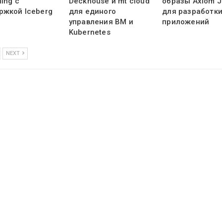
ing с
Deckhouse и mt cloud
образы Axiom 
ржкой Iceberg
для единого
для разработк
управления ВМ и
приложений
Kubernetes
NEXT