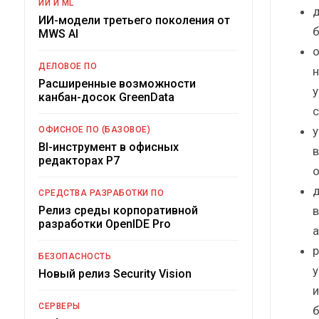
ИИ И ML
д
ИИ-модели третьего поколения от
б
MWS AI
о
ДЕЛОВОЕ ПО
н
Расширенные возможности
у
канбан-досок GreenData
с
у
ОФИСНОЕ ПО (БАЗОВОЕ)
BI-инструмент в офисных
в
редакторах Р7
о
д
СРЕДСТВА РАЗРАБОТКИ ПО
в
Релиз среды корпоративной
разработки OpenIDE Pro
а
р
БЕЗОПАСНОСТЬ
у
Новый релиз Security Vision
и
СЕРВЕРЫ
б