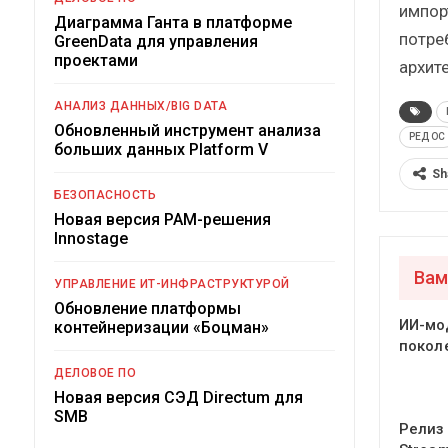
импор
Диаграмма Ганта в платформе
потре
GreenData для управления
проектами
архите
АНАЛИЗ ДАННЫХ/BIG DATA
Обновленный инструмент анализа
РЕД ОС
больших данных Platform V
Sh
БЕЗОПАСНОСТЬ
Новая версия PAM-решения
Innostage
Вам
УПРАВЛЕНИЕ ИТ-ИНФРАСТРУКТУРОЙ
Обновление платформы
ИИ-мо
контейнеризации «Боцман»
покол
ДЕЛОВОЕ ПО
Новая версия СЭД Directum для
SMB
Релиз