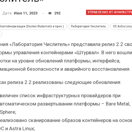
Краткий статистический
Итоги и Бестсел
сборник от…
российского ИТ-рынка 
УПРАВЛЕНИЕ ИТ-ИНФРАСТР
Дата:
Июл 11, 2023
292
Контейнеризация (Docker/Kubernets и проч.)
Лаборатория Числитель
ОС Astra Linu
ния «Лаборатория Числитель» представила релиз 2.2 св
ормы управления контейнерами «Штурвал». В него вошли
ИБП
ИБП
отки на уровне обновлений платформы, интерфейса,
косят ли глобальные угрозы
Отрасль ИБП в депр
мационной безопасности и аварийного восстановления.
российский рынок ИБП?
Часть II.
ках релиза 2.2 реализованы следующие обновления:
величен список инфраструктурных провайдеров при
втоматическом развертывании платформы – Bare Metal,
Sphere;
еализовано сканирование образов контейнеров на осно
С и Astra Linux;