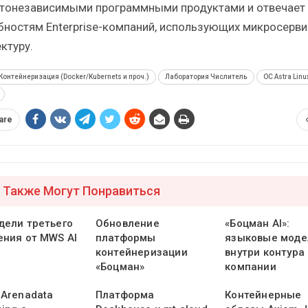
тонезависимыми программными продуктами и отвечает
бностям Enterprise-компаний, использующих микросерв
ктуру.
Контейнеризация (Docker/Kubernets и проч.)
Лаборатория Числитель
ОС Astra Linu
are
 Также Могут Понравиться
дели третьего
Обновление
«Боцман AI»:
ения от MWS AI
платформы
языковые моде
контейнеризации
внутри контура
«Боцман»
компании
 Arenadata
Платформа
Контейнерные