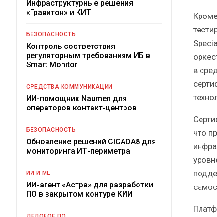
Инфраструктурные решения
«Гравитон» и КИТ
Кроме
тести
БЕЗОПАСНОСТЬ
Speci
Контроль соответствия
регуляторным требованиям ИБ в
оркес
Smart Monitor
в сре
серти
СРЕДСТВА КОММУНИКАЦИИ
техно
ИИ-помощник Naumen для
операторов контакт-центров
Серти
БЕЗОПАСНОСТЬ
что п
Обновление решений CICADA8 для
инфра
мониторинга ИТ-периметра
уровн
подде
ИИ И ML
ИИ-агент «Астра» для разработки
самос
ПО в закрытом контуре КИИ
Платф
ДЕЛОВОЕ ПО