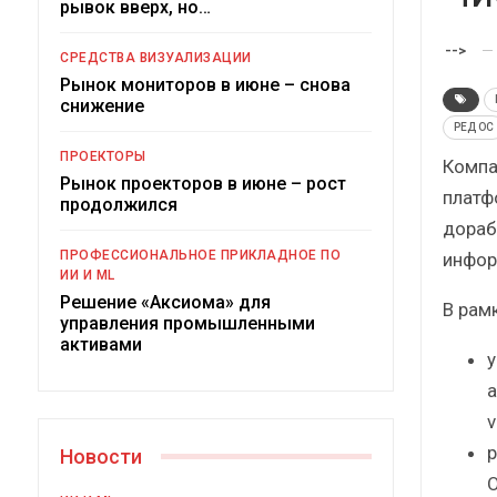
рывок вверх, но…
-->
СРЕДСТВА ВИЗУАЛИЗАЦИИ
Рынок мониторов в июне – снова
снижение
РЕД ОС
ПРОЕКТОРЫ
Компа
Рынок проекторов в июне – рост
платф
продолжился
дораб
Под
ПРОФЕССИОНАЛЬНОЕ ПРИКЛАДНОЕ ПО
инфор
ИИ И ML
Решение «Аксиома» для
В рам
управления промышленными
активами
у
а
v
р
Новости
О