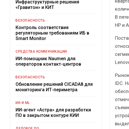
кварт
Инфраструктурные решения
«Гравитон» и КИТ
колич
В пят
БЕЗОПАСНОСТЬ
HP и A
Контроль соответствия
регуляторным требованиям ИБ в
Поста
Smart Monitor
относи
СРЕДСТВА КОММУНИКАЦИИ
сегмен
ИИ-помощник Naumen для
Lenovo
операторов контакт-центров
Рынок
БЕЗОПАСНОСТЬ
IDC. 
Обновление решений CICADA8 для
мониторинга ИТ-периметра
обесп
отмеч
ИИ И ML
съемн
ИИ-агент «Астра» для разработки
устро
ПО в закрытом контуре КИИ
выдел
ДЕЛОВОЕ ПО