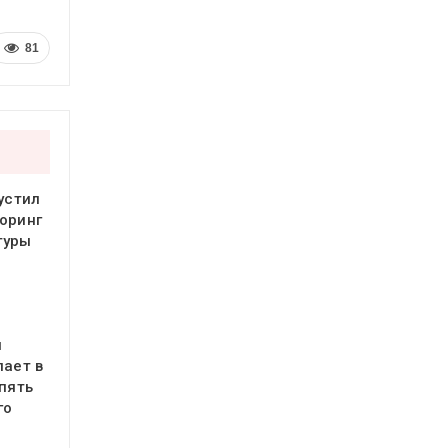
81
устил
оринг
туры
я
пает в
 пять
го