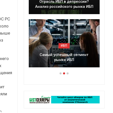
леры
Отрасль ИБП в депрессии?
в 2025 г.
Анализ российского рынка ИБП
DC PC
около
 выше
оз
ИБП
ессии?
Самый успешный сегмент
днего
рынка ИБП
х
ыщения
цит
няли
C,