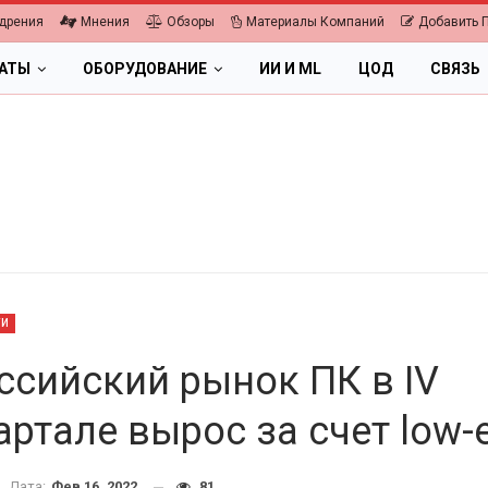
дрения
Мнения
Обзоры
Материалы Компаний
Добавить 
ЛАТЫ
ОБОРУДОВАНИЕ
ИИ И ML
ЦОД
СВЯЗЬ
ТИ
ссийский рынок ПК в IV
артале вырос за счет low-
ОБЛАКА
ПК, НОУТБУКИ
ифровая экономика 2026.
Дата:
Фев 16, 2022
81