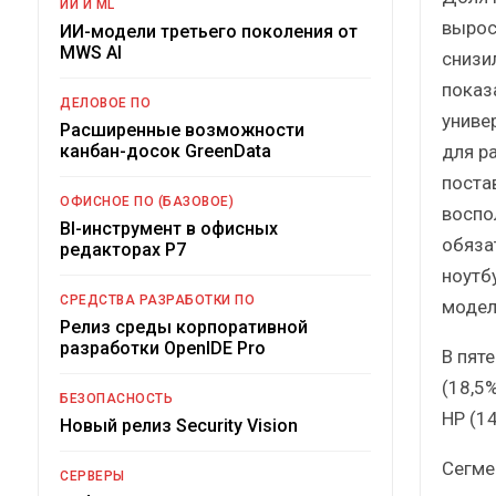
ИИ И ML
вырос
ИИ-модели третьего поколения от
MWS AI
снизил
показ
ДЕЛОВОЕ ПО
униве
Расширенные возможности
для р
канбан-досок GreenData
поста
ОФИСНОЕ ПО (БАЗОВОЕ)
воспо
BI-инструмент в офисных
обяза
редакторах Р7
ноутб
СРЕДСТВА РАЗРАБОТКИ ПО
модел
Релиз среды корпоративной
разработки OpenIDE Pro
В пят
(18,5%
БЕЗОПАСНОСТЬ
HP (14
Новый релиз Security Vision
Сегме
СЕРВЕРЫ