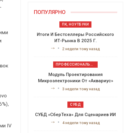
–
ПОПУЛЯРНО
ПК, НОУТБУКИ
ими
Итоги И Бестселлеры Российского
м
ИТ-Рынка В 2025 Г.
-->
2 недели тому назад
ПРОФЕССИОНАЛЬНОЕ ПРИКЛАДНОЕ ПО
авок
Модуль Проектирования
Микроэлектроники От «Аквариус»
-->
3 недели тому назад
ovo
6%),
СУБД
СУБД «СберТеха» Для Сценариев ИИ
-->
4 недели тому назад
ми IV