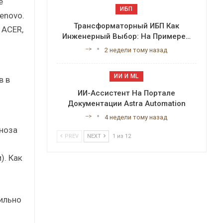
е
ИБП
enovo.
Трансформаторный ИБП Как
 ACER,
Инженерный Выбор: На Примере…
-->
2 недели тому назад
ИИ И ML
в в
ИИ-Ассистент На Портале
Документации Astra Automation
-->
4 недели тому назад
гноза
PREV
NEXT
1 из 12
). Как
сильно