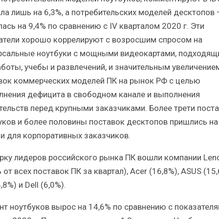
ла лишь на 6,3%, а потребительских моделей десктопов 
ась на 9,4% по сравнению с IV кварталом 2020 г. Эти
атели хорошо коррелируют с возросшим спросом на
рсальные ноутбуки с мощными видеокартами, подходящ
аботы, учебы и развлечений, и значительным увеличение
вок коммерческих моделей ПК на рынок РФ с целью
лнения дефицита в свободном канале и выполнения
тельств перед крупными заказчиками. Более трети пост
уков и более половины поставок десктопов пришлись на
и для корпоративных заказчиков.
ерку лидеров российского рынка ПК вошли компании Len
 от всех поставок ПК за квартал), Acer (16,8%), ASUS (15,
,8%) и Dell (6,0%).
нт ноутбуков вырос на 14,6% по сравнению с показателя