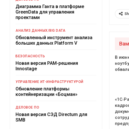
Диаграмма Ганта в платформе
GreenData для управления
Sh
проектами
АНАЛИЗ ДАННЫХ/BIG DATA
Обновленный инструмент анализа
больших данных Platform V
Вам
БЕЗОПАСНОСТЬ
В июн
Новая версия PAM-решения
ноутб
Innostage
обвал
УПРАВЛЕНИЕ ИТ-ИНФРАСТРУКТУРОЙ
Обновление платформы
контейнеризации «Боцман»
«1С‑Р
кадро
ДЕЛОВОЕ ПО
докум
Новая версия СЭД Directum для
сотру
SMB
предп