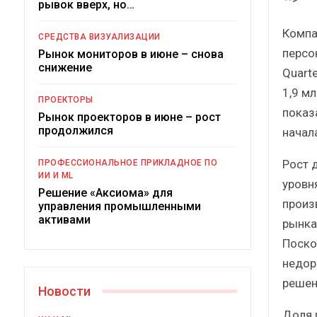
рывок вверх, но…
Компа
СРЕДСТВА ВИЗУАЛИЗАЦИИ
персо
Рынок мониторов в июне – снова
снижение
Quarte
1,9 м
ПРОЕКТОРЫ
показ
Рынок проекторов в июне – рост
продолжился
начала
Под
Рост 
ПРОФЕССИОНАЛЬНОЕ ПРИКЛАДНОЕ ПО
ИИ И ML
уровн
Решение «Аксиома» для
произ
управления промышленными
активами
рынка
Поско
недор
решен
Новости
Доля 