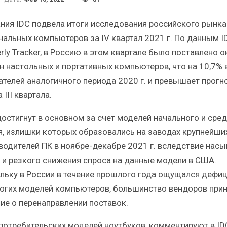
Краткий статистический
Итоги и Бестсел
сборник от…
российского ИТ-рынка 
ния IDC подвела итоги исследования российского рынка
нальных компьютеров за IV квартал 2021 г. По данным I
rly Tracker, в Россию в этом квартале было поставлено 
лн настольных и портативных компьютеров, что на 10,7%
ателей аналогичного периода 2020 г. и превышает прогн
ИБП
ИБП
 III квартала.
косят ли глобальные угрозы
Отрасль ИБП в депр
достигнут в основном за счет моделей начального и сре
российский рынок ИБП?
Часть II.
я, излишки которых образовались на заводах крупнейши
водителей ПК в ноябре-декабре 2021 г. вследствие нас
 и резкого снижения спроса на данные модели в США.
льку в России в течение прошлого года ощущался дефи
огих моделей компьютеров, большинство вендоров при
ие о перенаправлении поставок.
потребительских моделей ноутбуков, комментируют в ID