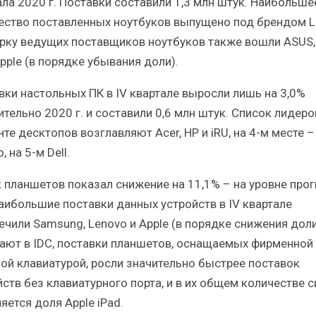
ала 2020 г. Поставки составили 1,3 млн штук. Наибольше
ество поставленных ноутбуков выпущено под брендом L
ерку ведущих поставщиков ноутбуков также вошли ASUS,
pple (в порядке убывания доли).
вки настольных ПК в IV квартале выросли лишь на 3,0%
тельно 2020 г. и составили 0,6 млн штук. Список лидеро
те десктопов возглавляют Acer, HP и iRU, на 4-м месте –
, на 5-м Dell.
 планшетов показал снижение на 11,1% – на уровне про
Наибольшие поставки данных устройств в IV квартале
ечили Samsung, Lenovo и Apple (в порядке снижения доли
ают в IDC, поставки планшетов, оснащаемых фирменной
ой клавиатурой, росли значительно быстрее поставок
йств без клавиатурного порта, и в их общем количестве 
яется доля Apple iPad.