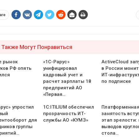
are
 Также Могут Понравиться
е рынок
«1С-Рарус»
ActiveCloud зап
уков РФ опять
унифицировал
в России монит
ился
кадровый учет и
ИТ-инфраструк
расчет зарплаты 18
по подписке
предприятий АО
«Первая…
арус» упростил
1С:ITILIUM обеспечил
Платформенна
вый
прозрачность ИТ-
занятость всту
ентооборот для
службы АО «КУМЗ»
этап зрелости:
дников группы
выводов кругло
риятий…
стола…