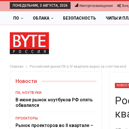
ПОНЕДЕЛЬНИК, 3 АВГУСТА, 2026
Импортозамещение
Вне
ПО
ОБЛАКА
БЕЗОПАСНОСТЬ
ЧИПЫ И П
Главная
Российский рынок ПК в IV квартале вырос за счет low-end
Новости
НОВОС
ПК, НОУТБУКИ
Ро
В июне рынок ноутбуков РФ опять
обвалился
кв
ПРОЕКТОРЫ
Ц
Рынок проекторов во II квартале –
-->