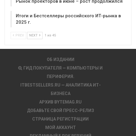
Рынок проекторов в июне – рост продолжился
Итоги и Бестселлеры российского ИТ-рынка в
2025 г.
PREV
NEXT
1 из 45
ОБ ИЗДАНИИ
ГИД ПОКУПАТЕЛЯ — КОМПЬЮТЕРЫ И
ПЕРИФЕРИЯ.
ITBESTSELLERS.RU — АНАЛИТИКА ИТ-
БИЗНЕСА
АРХИВ BYTEMAG.RU
ДОБАВЬТЕ СВОЙ ПРЕСС-РЕЛИЗ
СТРАНИЦА РЕГИСТРАЦИИ
МОЙ АККАУНТ
РЕКЛАМНЫЙ БЛОК ВЕРХНИЙ