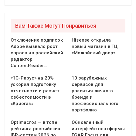
Вам Также Могут Понравиться
Отключение подписок
Hisense открыла
Adobe вызвало рост
новый магазин в ТЦ
спроса на российский
«Можайский двор»
редактор
ContentReader…
«1С-Рарус» на 20%
10 зарубежных
ускорил подготовку
сервисов для
отчетности и расчет
развития личного
себестоимости в
бренда и
«Криогаз»
профессионального
портфолио
Optimacros — в топе
Обновленный
рейтинга российских
интерфейс платформы
IBP-систем 2026 по
EGAR Focus для