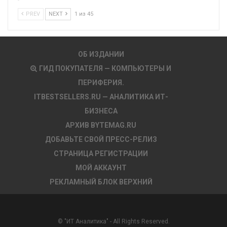
PREV
NEXT
1 из 45
ОБ ИЗДАНИИ
ГИД ПОКУПАТЕЛЯ — КОМПЬЮТЕРЫ И
ПЕРИФЕРИЯ.
ITBESTSELLERS.RU — АНАЛИТИКА ИТ-
БИЗНЕСА
АРХИВ BYTEMAG.RU
ДОБАВЬТЕ СВОЙ ПРЕСС-РЕЛИЗ
СТРАНИЦА РЕГИСТРАЦИИ
МОЙ АККАУНТ
РЕКЛАМНЫЙ БЛОК ВЕРХНИЙ
© "ИТ Аналитика" - All Rights Reserved.