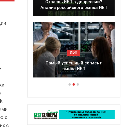
епрессии?
Краткий статистический
о рынка ИБП
сборник от…
ции
и
ИБП
 сегмент
Подкосят ли глобальные угрозы
м
БП
российский рынок ИБП?
ки
я
k,
ими
ю с
их с