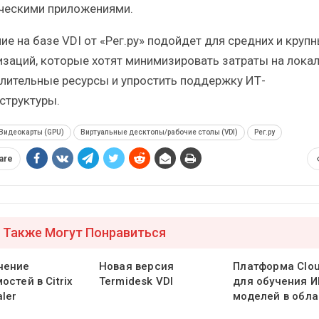
ческими приложениями.
ие на базе VDI от «Рег.ру» подойдет для средних и круп
изаций, которые хотят минимизировать затраты на лока
лительные ресурсы и упростить поддержку ИТ-
структуры.
Видеокарты (GPU)
Виртуальные десктопы/рабочие столы (VDI)
Рег.ру
are
 Также Могут Понравиться
нение
Новая версия
Платформа Clou
остей в Citrix
Termidesk VDI
для обучения И
ler
моделей в обла