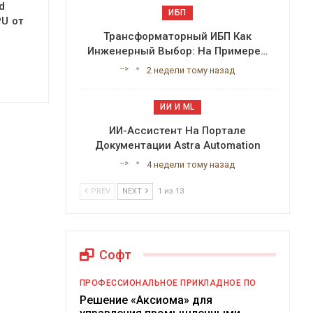
d
ИБП
PU от
Трансформаторный ИБП Как
Инженерный Выбор: На Примере…
-->
2 недели тому назад
ИИ И ML
ИИ-Ассистент На Портале
Документации Astra Automation
-->
4 недели тому назад
PREV
NEXT
1 из 13
Софт
ПРОФЕССИОНАЛЬНОЕ ПРИКЛАДНОЕ ПО
Решение «Аксиома» для