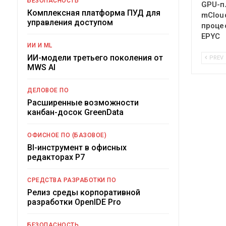
БЕЗОПАСНОСТЬ
GPU-п
Комплексная платформа ПУД для
mClou
управления доступом
проце
EPYC
ИИ И ML
ИИ-модели третьего поколения от
PREV
MWS AI
ДЕЛОВОЕ ПО
Расширенные возможности
канбан-досок GreenData
ОФИСНОЕ ПО (БАЗОВОЕ)
BI-инструмент в офисных
редакторах Р7
СРЕДСТВА РАЗРАБОТКИ ПО
Релиз среды корпоративной
разработки OpenIDE Pro
БЕЗОПАСНОСТЬ