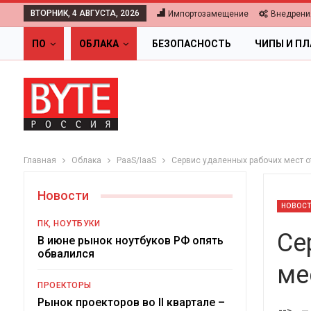
ВТОРНИК, 4 АВГУСТА, 2026
Импортозамещение
Внедрени
ПО
ОБЛАКА
БЕЗОПАСНОСТЬ
ЧИПЫ И П
Главная
Облака
PaaS/IaaS
Сервис удаленных рабочих мест от
Новости
НОВОС
ПК, НОУТБУКИ
Се
В июне рынок ноутбуков РФ опять
обвалился
ме
ОБЛАКА
ПРОЕКТОРЫ
Цифровая экономика 2026.
Рынок проекторов во II квартале –
-->