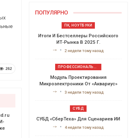
ПОПУЛЯРНО
ных
льные
ПК, НОУТБУКИ
Итоги И Бестселлеры Российского
ИТ-Рынка В 2025 Г.
-->
2 недели тому назад
ПРОФЕССИОНАЛЬНОЕ ПРИКЛАДНОЕ ПО
262
Модуль Проектирования
Микроэлектроники От «Аквариус»
-->
3 недели тому назад
СУБД
d.ru
СУБД «СберТеха» Для Сценариев ИИ
И-
-->
4 недели тому назад
ке