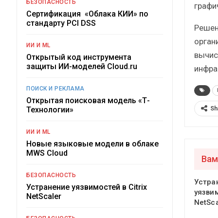
БЕЗОПАСНОСТЬ
графи
Сертификация «Облака КИИ» по
стандарту PCI DSS
Решен
орган
ИИ И ML
вычис
Открытый код инструмента
защиты ИИ-моделей Cloud.ru
инфра
ПОИСК И РЕКЛАМА
Открытая поисковая модель «Т-
Sh
Технологии»
ИИ И ML
Новые языковые модели в облаке
MWS Cloud
Вам
БЕЗОПАСНОСТЬ
Устра
Устранение уязвимостей в Citrix
уязвим
NetScaler
NetSca