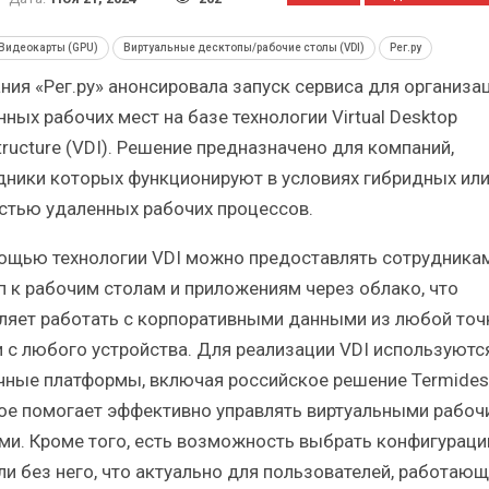
Итоги и Бестселлеры
Отрасль ИБП в д
российского ИТ-рынка в 2025 г.
Анализ российског
Видеокарты (GPU)
Виртуальные десктопы/рабочие столы (VDI)
Рег.ру
ния «Рег.ру» анонсировала запуск сервиса для организа
ных рабочих мест на базе технологии Virtual Desktop
tructure (VDI). Решение предназначено для компаний,
дники которых функционируют в условиях гибридных ил
ИБП
ИБП
стью удаленных рабочих процессов.
Отрасль ИБП в депрессии?
Самый успешный
ощью технологии VDI можно предоставлять сотрудника
Часть II.
рынка И
п к рабочим столам и приложениям через облако, что
ляет работать с корпоративными данными из любой точ
и с любого устройства. Для реализации VDI используютс
чные платформы, включая российское решение Termides
ое помогает эффективно управлять виртуальными рабоч
ми. Кроме того, есть возможность выбрать конфигураци
ли без него, что актуально для пользователей, работающ