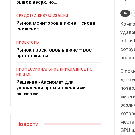
рывок вверх, но…
Краткий статистический
сборник от…
СРЕДСТВА ВИЗУАЛИЗАЦИИ
Рынок мониторов в июне – снова
Компа
снижение
удален
Infras
ПРОЕКТОРЫ
сотру
Рынок проекторов в июне – рост
ИБП
продолжился
полно
Подкосят ли глобальные угрозы
ПРОФЕССИОНАЛЬНОЕ ПРИКЛАДНОЕ ПО
С пом
российский рынок ИБП?
ИИ И ML
досту
Решение «Аксиома» для
позво
управления промышленными
активами
мира 
разли
котор
места
Новости
GPU и