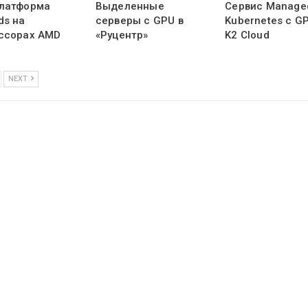
латформа
Выделенные
Сервис Manage
ds на
серверы с GPU в
Kubernetes с G
ссорах AMD
«Руцентр»
K2 Cloud
NEXT