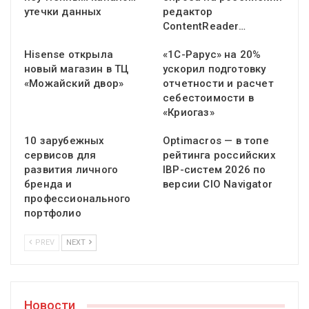
утечки данных
редактор
ContentReader…
Hisense открыла
«1С-Рарус» на 20%
новый магазин в ТЦ
ускорил подготовку
«Можайский двор»
отчетности и расчет
себестоимости в
«Криогаз»
10 зарубежных
Optimacros — в топе
сервисов для
рейтинга российских
развития личного
IBP-систем 2026 по
бренда и
версии CIO Navigator
профессионального
портфолио
PREV
NEXT
Новости