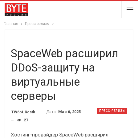
Главная
Пресс-релизы
SpaceWeb расширил
DDoS-защиту на
виртуальные
серверы
ПРЕСС-РЕЛИЗЫ
Дата:
Мар 6, 2025
TW6bURcstk
27
Хостинг-провайдер SpaceWeb расширил