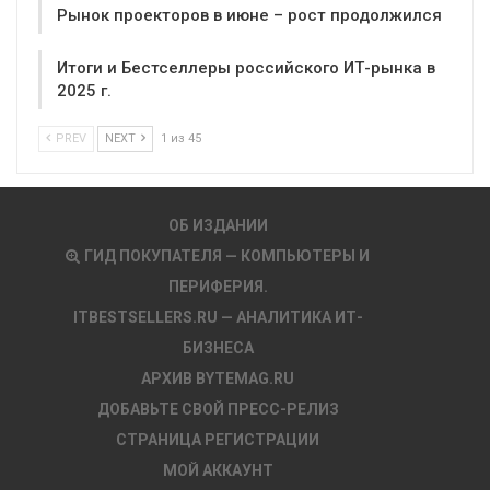
Рынок проекторов в июне – рост продолжился
Итоги и Бестселлеры российского ИТ-рынка в
2025 г.
PREV
NEXT
1 из 45
ОБ ИЗДАНИИ
ГИД ПОКУПАТЕЛЯ — КОМПЬЮТЕРЫ И
ПЕРИФЕРИЯ.
ITBESTSELLERS.RU — АНАЛИТИКА ИТ-
БИЗНЕСА
АРХИВ BYTEMAG.RU
ДОБАВЬТЕ СВОЙ ПРЕСС-РЕЛИЗ
СТРАНИЦА РЕГИСТРАЦИИ
МОЙ АККАУНТ