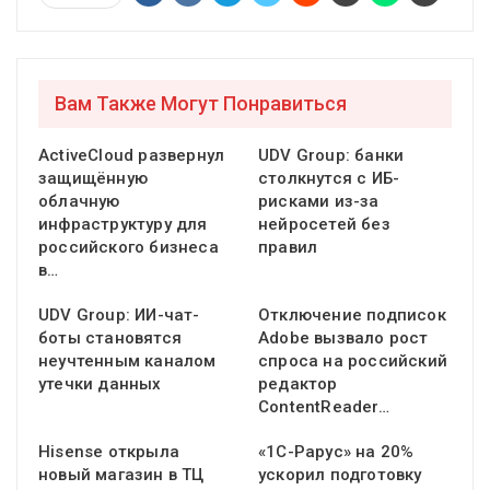
Вам Также Могут Понравиться
ActiveCloud развернул
UDV Group: банки
защищённую
столкнутся с ИБ-
облачную
рисками из-за
инфраструктуру для
нейросетей без
российского бизнеса
правил
в…
UDV Group: ИИ-чат-
Отключение подписок
боты становятся
Adobe вызвало рост
неучтенным каналом
спроса на российский
утечки данных
редактор
ContentReader…
Hisense открыла
«1С-Рарус» на 20%
новый магазин в ТЦ
ускорил подготовку