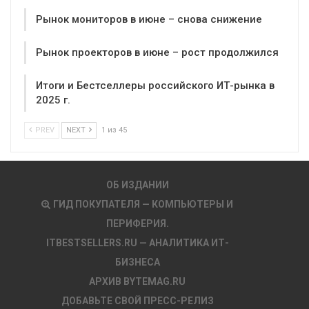
Рынок мониторов в июне – снова снижение
Рынок проекторов в июне – рост продолжился
Итоги и Бестселлеры российского ИТ-рынка в
2025 г.
PREV
NEXT
1 из 45
ОБ ИЗДАНИИ
ГИД ПОКУПАТЕЛЯ — КОМПЬЮТЕРЫ И
ПЕРИФЕРИЯ.
ITBESTSELLERS.RU — АНАЛИТИКА ИТ-
БИЗНЕСА
АРХИВ BYTEMAG.RU
ДОБАВЬТЕ СВОЙ ПРЕСС-РЕЛИЗ