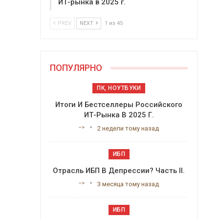
ИТ-рынка в 2025 г.
PREV
NEXT
1 из 45
ПОПУЛЯРНО
ПК, НОУТБУКИ
Итоги И Бестселлеры Российского
ИТ-Рынка В 2025 Г.
-->
2 недели тому назад
ИБП
Отрасль ИБП В Депрессии? Часть II.
-->
3 месяца тому назад
ИБП