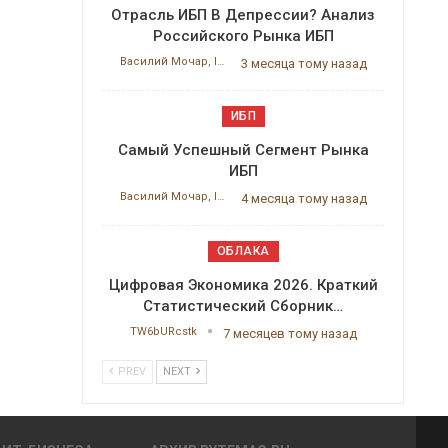
Отрасль ИБП В Депрессии? Анализ
Российского Рынка ИБП
Василий Мочар, ITResearch
3 месяца тому назад
ИБП
Самый Успешный Сегмент Рынка
ИБП
Василий Мочар, ITResearch
4 месяца тому назад
ОБЛАКА
Цифровая Экономика 2026. Краткий
Статистический Сборник…
TW6bURcstk
7 месяцев тому назад
PREV
NEXT