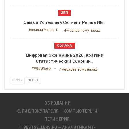
ИБП
Самый Успешный Сегмент Рынка ИБП
Василий Мочар, ITResearch
4 месяца тому назад
ОБЛАКА
Цифровая Экономика 2026. Краткий
Статистический Сборник…
TW6bURcstk
7 месяцев тому назад
PREV
NEXT
ОБ ИЗДАНИИ
ГИД ПОКУПАТЕЛЯ — КОМПЬЮТЕРЫ И
ПЕРИФЕРИЯ.
ITBESTSELLERS.RU — АНАЛИТИКА ИТ-