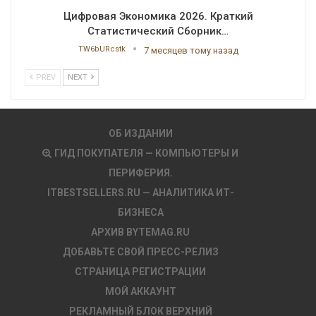
Цифровая Экономика 2026. Краткий
Статистический Сборник…
TW6bURcstk
7 месяцев тому назад
PREV
NEXT
ОБ ИЗДАНИИ
ГИД ПОКУПАТЕЛЯ — КОМПЬЮТЕРЫ И
ПЕРИФЕРИЯ.
ITBESTSELLERS.RU — АНАЛИТИКА ИТ-
БИЗНЕСА
АРХИВ BYTEMAG.RU
ДОБАВЬТЕ СВОЙ ПРЕСС-РЕЛИЗ
СТРАНИЦА РЕГИСТРАЦИИ
МОЙ АККАУНТ
РЕКЛАМНЫЙ БЛОК ВЕРХНИЙ