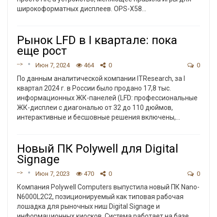
широкоформатных дисплеев.
OPS-X58
…
Рынок LFD в I квартале: пока
еще рост
-->
Июн 7, 2024
464
0
0
По данным аналитической компании ITResearch, за I
квартал 2024 г. в России было продано 17,8 тыс.
информационных ЖК-панелей (LFD: профессиональные
ЖК-дисплеи с диагональю от 32 до 110 дюймов,
интерактивные и бесшовные решения включены,
…
Новый ПК Polywell для Digital
Signage
-->
Июн 7, 2023
470
0
0
Компания Polywell Computers выпустила новый ПК Nano-
N6000L2C2, позиционируемый как типовая рабочая
лошадка для рыночных ниш Digital Signage и
информационных киосков.
Система работает на базе