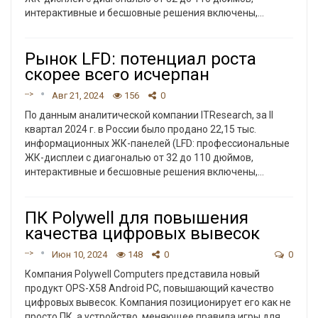
интерактивные и бесшовные решения включены,
…
Рынок LFD: потенциал роста
скорее всего исчерпан
-->
Авг 21, 2024
156
0
По данным аналитической компании ITResearch, за II
квартал 2024 г. в России было продано 22,15 тыс.
информационных ЖК-панелей (LFD: профессиональные
ЖК-дисплеи с диагональю от 32 до 110 дюймов,
интерактивные и бесшовные решения включены,
…
ПК Polywell для повышения
качества цифровых вывесок
-->
Июн 10, 2024
148
0
0
Компания Polywell Computers представила новый
продукт OPS-X58 Android PC, повышающий качество
цифровых вывесок. Компания позиционирует его как не
просто ПК, а устройство, меняющее правила игры для