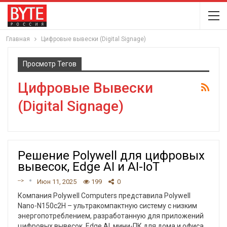
Главная
Цифровые вывески (Digital Signage)
Просмотр Тегов
Цифровые Вывески
(Digital Signage)
Решение Polywell для цифровых
вывесок, Edge AI и AI-IoT
-->
Июн 11, 2025
199
0
Компания Polywell Computers представила Polywell
Nano-N150c2H – ультракомпактную систему с низким
энергопотреблением, разработанную для приложений
цифровых вывесок, Edge AI, мини-ПК для дома и офиса,