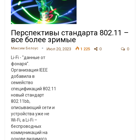
Перспективы стандарта 802.11 –
все более зримые
Максим Белоус
Июл 20, 2023
1 225
0
0
Li-Fi - "данные от
фонаря".
Организация IEEE
добавила в
семейство
спецификаций 802.11
новый стандарт
802.11bb,
описывающий сети и
устройства уже не
Wi-Fi, а Li-Fi –
беспроводных
коммуникаций на
основе видимого