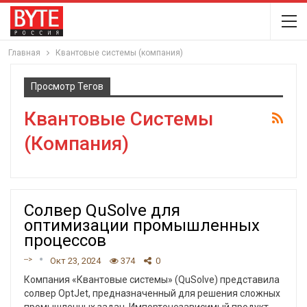
Главная
Квантовые системы (компания)
Просмотр Тегов
Квантовые Системы
(компания)
Солвер QuSolve для
оптимизации промышленных
процессов
-->
Окт 23, 2024
374
0
Компания «Квантовые системы» (QuSolve) представила
солвер OptJet, предназначенный для решения сложных
промышленных задач. Импортонезависимый продукт