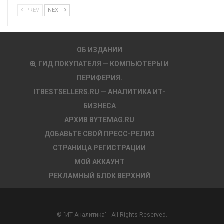
PREV
NEXT
ОБ ИЗДАНИИ
ГИД ПОКУПАТЕЛЯ — КОМПЬЮТЕРЫ И
ПЕРИФЕРИЯ.
ITBESTSELLERS.RU — АНАЛИТИКА ИТ-
БИЗНЕСА
АРХИВ BYTEMAG.RU
ДОБАВЬТЕ СВОЙ ПРЕСС-РЕЛИЗ
СТРАНИЦА РЕГИСТРАЦИИ
МОЙ АККАУНТ
РЕКЛАМНЫЙ БЛОК ВЕРХНИЙ
© "ИТ Аналитика" - All Rights Reserved.