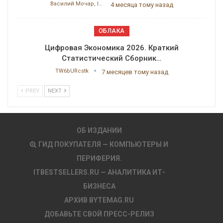
Василий Мочар, ITResearch
4 месяца тому назад
ОБЛАКА
Цифровая Экономика 2026. Краткий
Статистический Сборник…
TW6bURcstk
7 месяцев тому назад
PREV
NEXT
ОБ ИЗДАНИИ
ГИД ПОКУПАТЕЛЯ — КОМПЬЮТЕРЫ И
ПЕРИФЕРИЯ.
ITBESTSELLERS.RU — АНАЛИТИКА ИТ-
БИЗНЕСА
АРХИВ BYTEMAG.RU
ДОБАВЬТЕ СВОЙ ПРЕСС-РЕЛИЗ