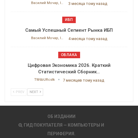
Василий Мочар, ITResearch
3 месяца тому назад
ИБП
Самый Успешный Сегмент Рынка ИБП
Василий Мочар, ITResearch
4 месяца тому назад
ОБЛАКА
Цифровая Экономика 2026. Краткий
Статистический Сборник…
TW6bURcstk
7 месяцев тому назад
PREV
NEXT
ОБ ИЗДАНИИ
ГИД ПОКУПАТЕЛЯ — КОМПЬЮТЕРЫ И
ПЕРИФЕРИЯ.