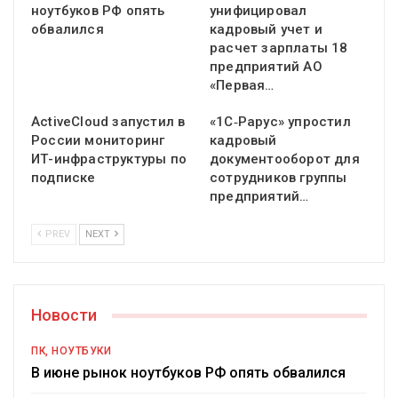
ноутбуков РФ опять
унифицировал
обвалился
кадровый учет и
расчет зарплаты 18
предприятий АО
«Первая…
ActiveCloud запустил в
«1С‑Рарус» упростил
России мониторинг
кадровый
ИТ-инфраструктуры по
документооборот для
подписке
сотрудников группы
предприятий…
PREV
NEXT
Новости
ПК, НОУТБУКИ
В июне рынок ноутбуков РФ опять обвалился