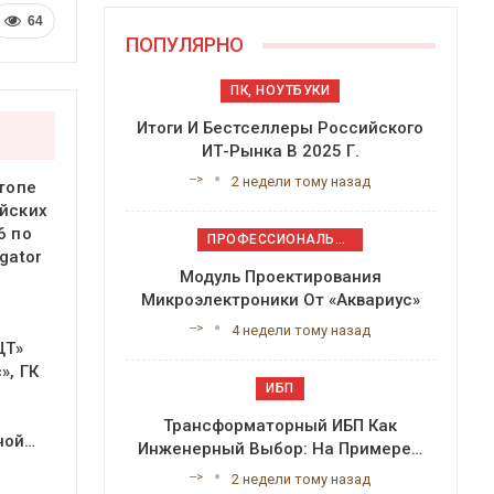
64
ПОПУЛЯРНО
ПК, НОУТБУКИ
Итоги И Бестселлеры Российского
ИТ-Рынка В 2025 Г.
-->
2 недели тому назад
 топе
йских
6 по
ПРОФЕССИОНАЛЬНОЕ ПРИКЛАДНОЕ ПО
gator
Модуль Проектирования
Микроэлектроники От «Аквариус»
-->
4 недели тому назад
ЦТ»
», ГК
ИБП
Трансформаторный ИБП Как
ной…
Инженерный Выбор: На Примере…
-->
2 недели тому назад