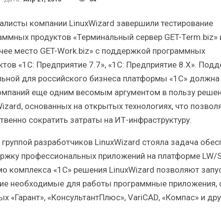
Итоги и Бестселлеры
Отрасль 
российского ИТ-рынка в 2025 г.
Анализ рос
алисты компании LinuxWizard завершили тестирование
аммных продуктов «Терминальный сервер GET-Term.biz» 
чее место GET-Work.biz» с поддержкой программных
ктов «1С: Предприятие 7.7», «1С: Предприятие 8.Х». Под
льной для российского бизнеса платформы «1С» должна 
ИБП
омпаний еще одним весомым аргументом в пользу реше
Wizard, основанных на открытых технологиях, что позвол
Отрасль ИБП в депрессии?
Самый у
Часть II.
р
твенно сократить затраты на ИТ-инфраструктуру.
 группой разработчиков LinuxWizard стояла задача обес
ржку профессиональных приложений на платформе LW/S
о комплекса «1С» решения LinuxWizard позволяют запу
гие необходимые для работы программные приложения, 
х «Гарант», «КонсультантПлюс», VariCAD, «Компас» и дру