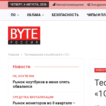
ЧЕТВЕРГ, 6 АВГУСТА, 2026
Импортозамещение
Внедрени
ПО
ОБЛАКА
БЕЗОПАСНОСТЬ
ЧИПЫ И П
Главная
Тестирование LinuxWizard и «1С»
Новости
НОВОС
ПК, НОУТБУКИ
Те
Рынок ноутбуков в июне опять
обвалился
«1
ОБЛАКА
СРЕДСТВА ВИЗУАЛИЗАЦИИ
Цифровая экономика 2026.
Рынок мониторов во II квартале –
-->