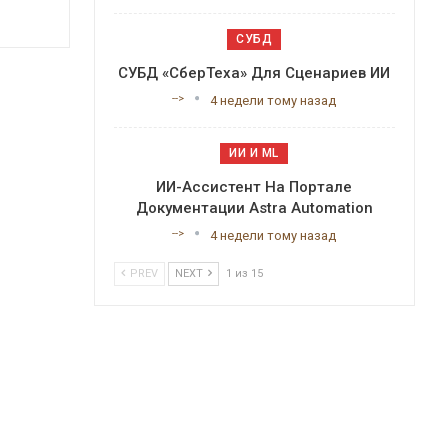
СУБД
СУБД «СберТеха» Для Сценариев ИИ
-->
4 недели тому назад
ИИ И ML
ИИ-Ассистент На Портале
Документации Astra Automation
-->
4 недели тому назад
PREV
NEXT
1 из 15