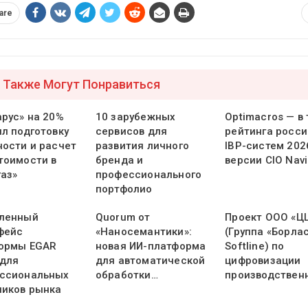
are
 Также Могут Понравиться
арус» на 20%
10 зарубежных
Optimacros — в
ил подготовку
сервисов для
рейтинга росси
ности и расчет
развития личного
IBP-систем 202
тоимости в
бренда и
версии CIO Navi
газ»
профессионального
портфолио
ленный
Quorum от
Проект ООО «Ц
фейс
«Наносемантики»:
(Группа «Борлас
ормы EGAR
новая ИИ-платформа
Softline) по
 для
для автоматической
цифровизации
ссиональных
обработки…
производствен
ников рынка