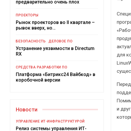
предварительно очень плох
Краткий статистический
сборник от…
Специ
ПРОЕКТОРЫ
прогр
Рынок проекторов во II квартале –
рывок вверх, но…
«Рабо
проду
БЕЗОПАСНОСТЬ
ДЕЛОВОЕ ПО
актуа
Устранение уязвимости в Directum
ИБП
RX
для к
Linux
Подкосят ли глобальные угрозы
СРЕДСТВА РАЗРАБОТКИ ПО
российский рынок ИБП?
сущес
Платформа «Битрикс24 Вайбкод» в
коробочной версии
Перед
подде
Помим
и дру
Новости
которы
УПРАВЛЕНИЕ ИТ-ИНФРАСТРУКТУРОЙ
Релиз системы управления ИТ-