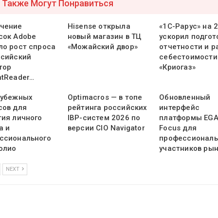
 Также Могут Понравиться
чение
Hisense открыла
«1С-Рарус» на 
сок Adobe
новый магазин в ТЦ
ускорил подгот
ло рост спроса
«Можайский двор»
отчетности и р
ссийский
себестоимости
тор
«Криогаз»
ntReader…
рубежных
Optimacros — в топе
Обновленный
сов для
рейтинга российских
интерфейс
тия личного
IBP-систем 2026 по
платформы EG
а и
версии CIO Navigator
Focus для
ссионального
профессионал
олио
участников ры
NEXT