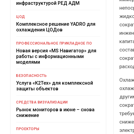
инфраструктурой РЕД АДМ
непос
жидко
ЦОД
Комплексное решение YADRO для
сокра
охлаждения ЦОДов
инжен
капит
ПРОФЕССИОНАЛЬНОЕ ПРИКЛАДНОЕ ПО
соста
Новая версия «MS Навигатор» для
работы с информационными
сокра
моделями
расхо
БЕЗОПАСНОСТЬ
Охлаж
Услуга «К2Тех» для комплексной
охлаж
защиты объектов
други
СРЕДСТВА ВИЗУАЛИЗАЦИИ
сокра
Рынок мониторов в июне – снова
требу
снижение
сниже
ПРОЕКТОРЫ
элект