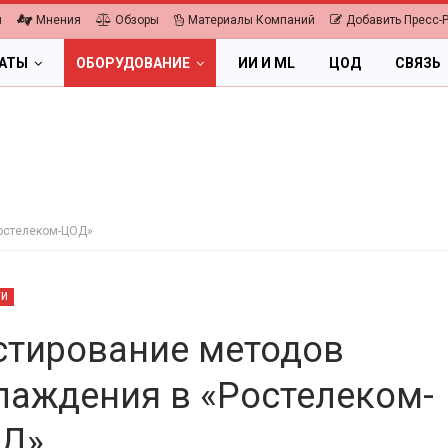
я
Мнения
Обзоры
Материалы Компаний
Добавить Пресс-
ЛАТЫ
ОБОРУДОВАНИЕ
ИИ И ML
ЦОД
СВЯЗЬ
Ростелеком-ЦОД»
ТИ
стирование методов
лаждения в «Ростелеком-
ОБЛАКА
ПК, НОУТБУКИ
Д»
ифровая экономика 2026.