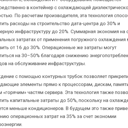
редственно в контейнер с охлаждающей диэлектрическ
стью. По расчетам производителя, эта технология спосо
тить расходы на строительство дата-центра до 30% и
ерную инфраструктуру до 20%. Суммарная экономия на
альных затратах от применения погружного охлаждения
вить от 16 до 30%. Операционные же затраты могут
титься на 30–50% благодаря снижению энергопотреблен
дов на обслуживание инфраструктуры.
дение с помощью контурных трубок позволяет прикреп
дающие элементы прямо к процессорам, дискам, памяти
м «горячим» частям сервера. Эта технология также позв
тить капитальные затраты до 50%, поскольку на охлажд
ется меньше кондиционеров. В будущем это также приве
нию операционных затрат на 35% за счет экономии
роэнергии.