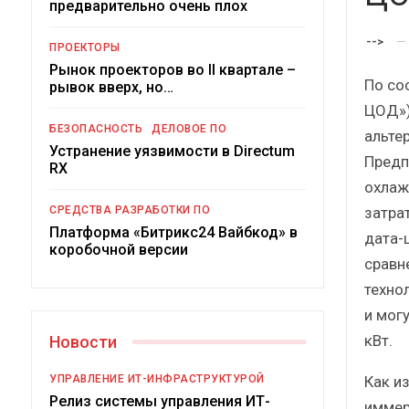
предварительно очень плох
-->
ПРОЕКТОРЫ
Рынок проекторов во II квартале –
По со
рывок вверх, но…
ЦОД»)
БЕЗОПАСНОСТЬ
ДЕЛОВОЕ ПО
альте
Устранение уязвимости в Directum
Предп
RX
охлаж
Под
затра
СРЕДСТВА РАЗРАБОТКИ ПО
Платформа «Битрикс24 Вайбкод» в
дата-
коробочной версии
сравн
техно
и мог
кВт.
Новости
Как и
УПРАВЛЕНИЕ ИТ-ИНФРАСТРУКТУРОЙ
Релиз системы управления ИТ-
иммер