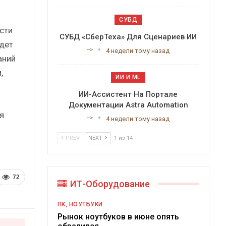
СУБД
сти
СУБД «СберТеха» Для Сценариев ИИ
дет
-->
4 недели тому назад
аний
,
ИИ И ML
ИИ-Ассистент На Портале
Документации Astra Automation
я
-->
4 недели тому назад
PREV
NEXT
1 из 14
72
ИТ-Оборудование
ПК, НОУТБУКИ
Рынок ноутбуков в июне опять