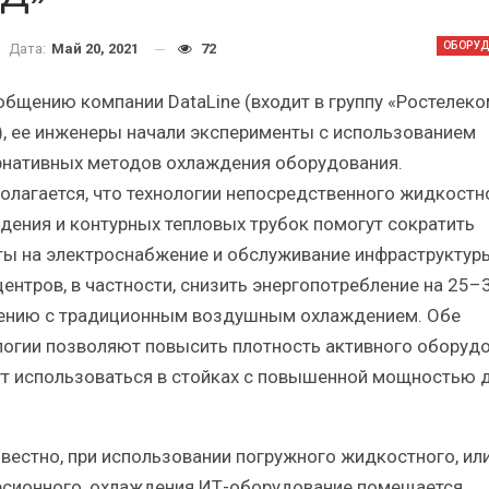
Краткий статистический
Итоги и Бестсел
сборник от…
российского ИТ-рынка 
ОБОРУ
Дата:
Май 20, 2021
72
общению компании DataLine (входит в группу «Ростелеко
, ее инженеры начали эксперименты с использованием
рнативных методов охлаждения оборудования.
олагается, что технологии непосредственного жидкостн
ИБП
ИБП
дения и контурных тепловых трубок помогут сократить
косят ли глобальные угрозы
Отрасль ИБП в депр
ты на электроснабжение и обслуживание инфраструктур
российский рынок ИБП?
Часть II.
центров, в частности, снизить энергопотребление на 25–
ению с традиционным воздушным охлаждением. Обе
логии позволяют повысить плотность активного оборуд
ут использоваться в стойках с повышенной мощностью 
звестно, при использовании погружного жидкостного, ил
сионного, охлаждения ИТ-оборудование помещается