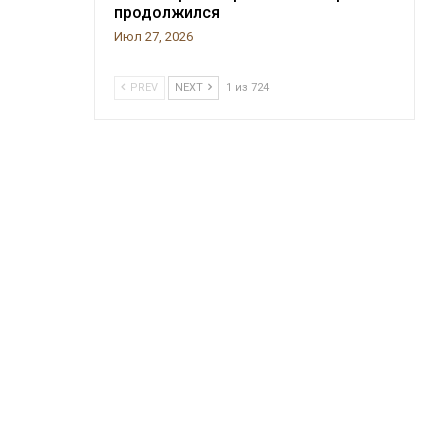
продолжился
Июл 27, 2026
PREV
NEXT
1 из 724