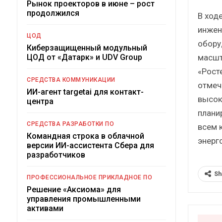
Рынок проекторов в июне – рост
продолжился
В ход
инжен
ЦОД
обору
Киберзащищенный модульный
масшт
ЦОД от «Датарк» и UDV Group
«Рост
СРЕДСТВА КОММУНИКАЦИИ
отмеч
ИИ-агент targetai для контакт-
высок
центра
плани
СРЕДСТВА РАЗРАБОТКИ ПО
всем 
Командная строка в облачной
энерг
версии ИИ-ассистента Сбера для
разработчиков
Sh
ПРОФЕССИОНАЛЬНОЕ ПРИКЛАДНОЕ ПО
Решение «Аксиома» для
управления промышленными
активами