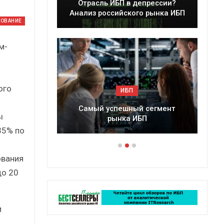
леры
Отрасль ИБП в депрессии?
в 2025 г.
Анализ российского рынка ИБП
ДОВАНИЕ
м-
ого
ИБП
ессии?
Самый успешный сегмент
ы
рынка ИБП
35% по
ования
до 20
и