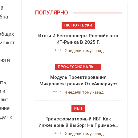
ой
ПОПУЛЯРНО
бна
ПК, НОУТБУКИ
 общих
Итоги И Бестселлеры Российского
 может
ИТ-Рынка В 2025 Г.
-->
2 недели тому назад
ия и
ПРОФЕССИОНАЛЬНОЕ ПРИКЛАДНОЕ ПО
Модуль Проектирования
ить
Микроэлектроники От «Аквариус»
 и
-->
4 недели тому назад
олит
ение
ИБП
дет к
Трансформаторный ИБП Как
Инженерный Выбор: На Примере…
-->
2 недели тому назад