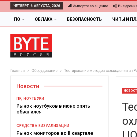
ЧЕТВЕРГ, 6 АВГУСТА, 2026
Импортозамещение
Внедрени
ПО
ОБЛАКА
БЕЗОПАСНОСТЬ
ЧИПЫ И П
Главная
Оборудование
Тестирование методов охлаждения в «
Новости
НОВОС
ПК, НОУТБУКИ
Те
Рынок ноутбуков в июне опять
обвалился
ох
СРЕДСТВА ВИЗУАЛИЗАЦИИ
ЦО
Ц
Рынок мониторов во II квартале –