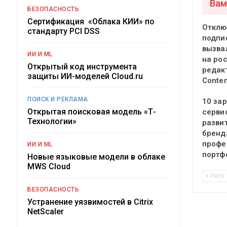
Вам
БЕЗОПАСНОСТЬ
Сертификация «Облака КИИ» по
Отклю
стандарту PCI DSS
подпи
вызва
ИИ И ML
на ро
Открытый код инструмента
редак
защиты ИИ-моделей Cloud.ru
Conte
ПОИСК И РЕКЛАМА
10 за
Открытая поисковая модель «Т-
серви
Технологии»
разви
бренд
профе
ИИ И ML
портф
Новые языковые модели в облаке
MWS Cloud
PREV
БЕЗОПАСНОСТЬ
Устранение уязвимостей в Citrix
NetScaler