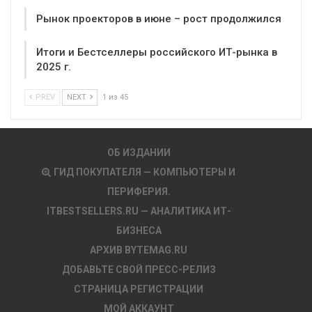
Рынок проекторов в июне – рост продолжился
Итоги и Бестселлеры российского ИТ-рынка в
2025 г.
PREV
NEXT
1 из 45
ОБ ИЗДАНИИ
ГИД ПОКУПАТЕЛЯ — КОМПЬЮТЕРЫ И
ПЕРИФЕРИЯ.
ITBESTSELLERS.RU — АНАЛИТИКА ИТ-
БИЗНЕСА
АРХИВ BYTEMAG.RU
ДОБАВЬТЕ СВОЙ ПРЕСС-РЕЛИЗ
СТРАНИЦА РЕГИСТРАЦИИ
МОЙ АККАУНТ