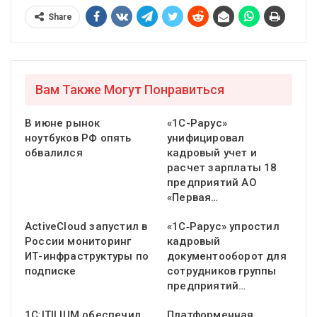
Share
Вам Также Могут Понравиться
В июне рынок
«1С-Рарус»
ноутбуков РФ опять
унифицировал
обвалился
кадровый учет и
расчет зарплаты 18
предприятий АО
«Первая…
ActiveCloud запустил в
«1С‑Рарус» упростил
России мониторинг
кадровый
ИТ-инфраструктуры по
документооборот для
подписке
сотрудников группы
предприятий…
1С:ITILIUM обеспечил
Платформенная