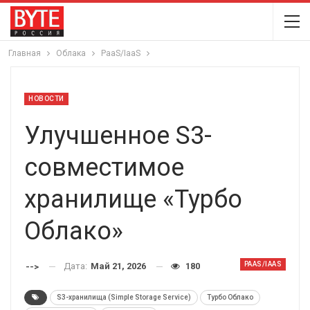
Главная
Облака
PaaS/IaaS
НОВОСТИ
Улучшенное S3-
совместимое
хранилище «Турбо
Облако»
PAAS/IAAS
Дата:
Май 21, 2026
180
-->
S3-хранилища (Simple Storage Service)
Турбо Облако