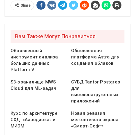
Share
Вам Также Могут Понравиться
Обновленный
Обновленная
инструмент анализа
платформа Astra для
больших данных
создания облаков
Platform V
S3-хранилище MWS
СУБД Tantor Postgres
Cloud для ML-задач
для
высоконагруженных
приложений
Курс по архитектуре
Новая ревизия
СХД «Аэродиска» и
межсетевого экрана
МИЭМ
«Смарт-Софт»