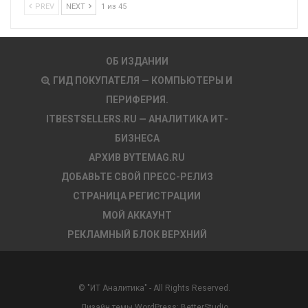
PREV
NEXT
1 из 45
ОБ ИЗДАНИИ
ГИД ПОКУПАТЕЛЯ — КОМПЬЮТЕРЫ И
ПЕРИФЕРИЯ.
ITBESTSELLERS.RU — АНАЛИТИКА ИТ-
БИЗНЕСА
АРХИВ BYTEMAG.RU
ДОБАВЬТЕ СВОЙ ПРЕСС-РЕЛИЗ
СТРАНИЦА РЕГИСТРАЦИИ
МОЙ АККАУНТ
РЕКЛАМНЫЙ БЛОК ВЕРХНИЙ
© "ИТ Аналитика" - All Rights Reserved.
Дизайн темы WordPress:
BetterStudio