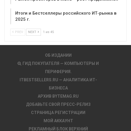
Итоги и Бестселлеры российского ИТ-рынка в
2025 г.
PREV
NEXT
1 из 45
ОБ ИЗДАНИИ
ГИД ПОКУПАТЕЛЯ — КОМПЬЮТЕРЫ И
ПЕРИФЕРИЯ.
ITBESTSELLERS.RU — АНАЛИТИКА ИТ-
БИЗНЕСА
АРХИВ BYTEMAG.RU
ДОБАВЬТЕ СВОЙ ПРЕСС-РЕЛИЗ
СТРАНИЦА РЕГИСТРАЦИИ
МОЙ АККАУНТ
РЕКЛАМНЫЙ БЛОК ВЕРХНИЙ