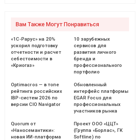
Вам Также Могут Понравиться
«1С-Рарус» на 20%
10 зарубежных
ускорил подготовку
сервисов для
отчетности и расчет
развития личного
себестоимости в
бренда и
«Криогаз»
профессионального
портфолио
Optimacros — в топе
Обновленный
рейтинга российских
интерфейс платформы
IBP-систем 2026 по
EGAR Focus для
версии CIO Navigator
профессиональных
участников рынка
Quorum от
Проект ООО «ЦЦТ»
«Наносемантики»:
(Группа «Борлас», ГК
новая ИИ-платформа
Softline) по