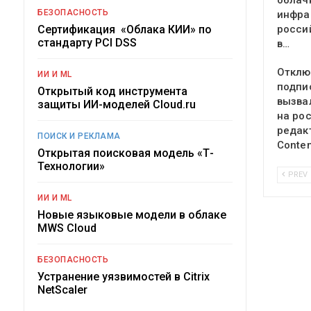
облач
БЕЗОПАСНОСТЬ
инфра
Сертификация «Облака КИИ» по
росси
стандарту PCI DSS
в…
Отклю
ИИ И ML
подпи
Открытый код инструмента
вызва
защиты ИИ-моделей Cloud.ru
на ро
редак
ПОИСК И РЕКЛАМА
Conte
Открытая поисковая модель «Т-
Технологии»
PREV
ИИ И ML
Новые языковые модели в облаке
MWS Cloud
БЕЗОПАСНОСТЬ
Устранение уязвимостей в Citrix
NetScaler