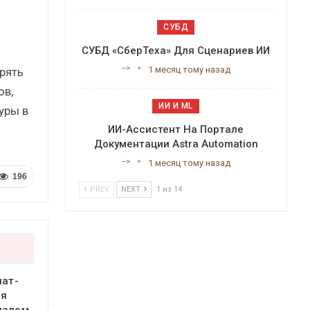
СУБД
ь
СУБД «СберТеха» Для Сценариев ИИ
-->
1 месяц тому назад
дрять
ов,
ИИ И ML
уры в
ИИ-Ассистент На Портале
Документации Astra Automation
-->
1 месяц тому назад
196
PREV
NEXT
1 из 14
чат-
ся