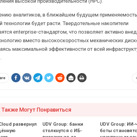
ления высокой производительности (HPC).
ению аналитиков, в ближайшем будущем применяемост
й технологии будет расти. Твердотельные накопители
вятся enterprise-стандартом, что позволяет активно вне
ехнологию вместо высокоскоростных механических диск
аясь максимальной эффективности от всей инфраструкт
.
are
 Также Могут Понравиться
Cloud развернул
UDV Group: банки
UDV Group: ИИ-
щённую
столкнутся с ИБ-
боты становят