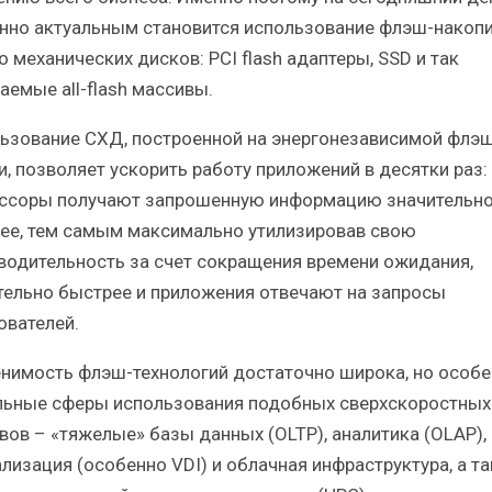
нно актуальным становится использование флэш-накоп
 механических дисков: PCI flash адаптеры, SSD и так
аемые all-flash массивы.
ьзование СХД, построенной на энергонезависимой флэш
и, позволяет ускорить работу приложений в десятки раз:
ссоры получают запрошенную информацию значительн
ее, тем самым максимально утилизировав свою
водительность за счет сокращения времени ожидания,
тельно быстрее и приложения отвечают на запросы
ователей.
нимость флэш-технологий достаточно широка, но особе
льные сферы использования подобных сверхскоростных
вов – «тяжелые» базы данных (OLTP), аналитика (OLAP),
ализация (особенно VDI) и облачная инфраструктура, а т