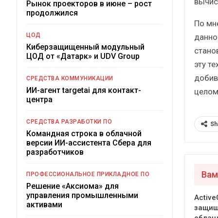
вычис
Рынок проекторов в июне – рост
продолжился
По мн
ЦОД
данно
Киберзащищенный модульный
стано
ЦОД от «Датарк» и UDV Group
эту т
добив
СРЕДСТВА КОММУНИКАЦИИ
ИИ-агент targetai для контакт-
целом
центра
СРЕДСТВА РАЗРАБОТКИ ПО
Sh
Командная строка в облачной
версии ИИ-ассистента Сбера для
разработчиков
Вам
ПРОФЕССИОНАЛЬНОЕ ПРИКЛАДНОЕ ПО
Решение «Аксиома» для
управления промышленными
Active
активами
защи