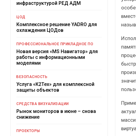
инфраструктурой РЕД АДМ
особе
вместо
ЦОД
назыв
Комплексное решение YADRO для
охлаждения ЦОДов
Испол
ПРОФЕССИОНАЛЬНОЕ ПРИКЛАДНОЕ ПО
памят
Новая версия «MS Навигатор» для
проце
работы с информационными
моделями
быстр
произ
БЕЗОПАСНОСТЬ
значи
Услуга «К2Тех» для комплексной
польз
защиты объектов
Приме
СРЕДСТВА ВИЗУАЛИЗАЦИИ
актуа
Рынок мониторов в июне – снова
снижение
масси
вирту
ПРОЕКТОРЫ