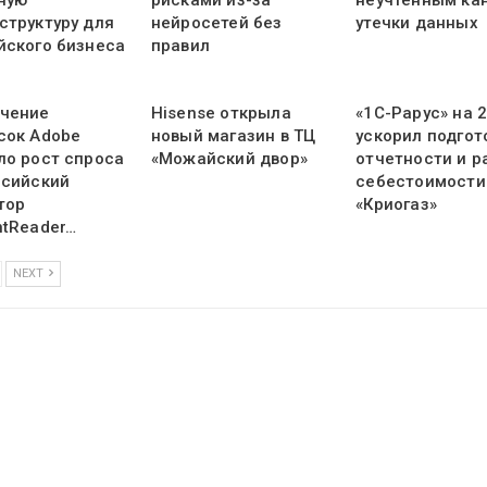
ную
рисками из-за
неучтенным ка
структуру для
нейросетей без
утечки данных
йского бизнеса
правил
чение
Hisense открыла
«1С-Рарус» на 
сок Adobe
новый магазин в ТЦ
ускорил подгот
ло рост спроса
«Можайский двор»
отчетности и р
ссийский
себестоимости
тор
«Криогаз»
ntReader…
NEXT