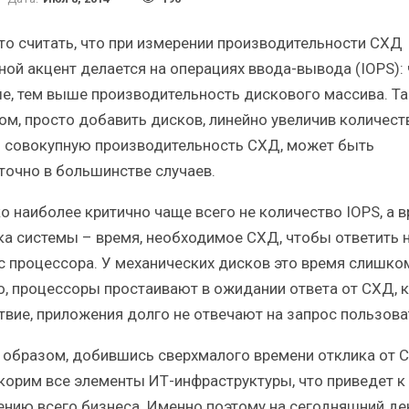
Итоги и Бестселлеры
Отрасль ИБП в де
российского ИТ-рынка в 2025 г.
Анализ российского
то считать, что при измерении производительности СХД
ной акцент делается на операциях ввода-вывода (IOPS): 
е, тем выше производительность дискового массива. Т
ом, просто добавить дисков, линейно увеличив количест
и совокупную производительность СХД, может быть
ИБП
ИБП
точно в большинстве случаев.
Отрасль ИБП в депрессии?
Самый успешный 
о наиболее критично чаще всего не количество IOPS, а 
Часть II.
рынка ИБ
ка системы – время, необходимое СХД, чтобы ответить 
с процессора. У механических дисков это время слишко
о, процессоры простаивают в ожидании ответа от СХД, 
твие, приложения долго не отвечают на запрос пользова
 образом, добившись сверхмалого времени отклика от 
корим все элементы ИТ-инфраструктуры, что приведет к
ению всего бизнеса. Именно поэтому на сегодняшний де