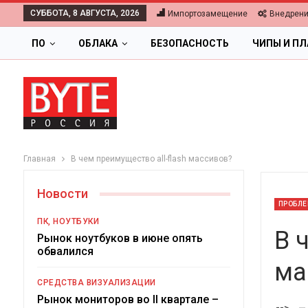
СУББОТА, 8 АВГУСТА, 2026
Импортозамещение
Внедрен
ПО
ОБЛАКА
БЕЗОПАСНОСТЬ
ЧИПЫ И П
Главная
В чем преимущество all-flash массивов?
Новости
ПРОБЛЕ
ПК, НОУТБУКИ
В 
Рынок ноутбуков в июне опять
обвалился
ма
ОБЛАКА
СРЕДСТВА ВИЗУАЛИЗАЦИИ
Цифровая экономика 2026.
Рынок мониторов во II квартале –
-->