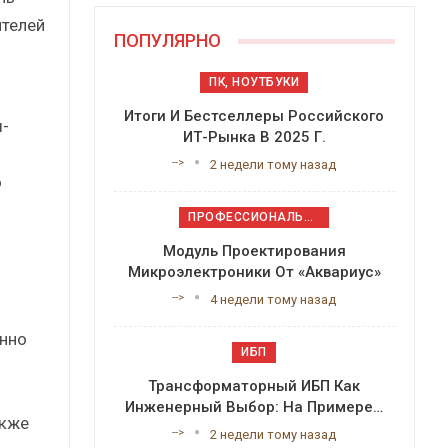
ителей
ПОПУЛЯРНО
ПК, НОУТБУКИ
Итоги И Бестселлеры Российского
-
ИТ-Рынка В 2025 Г.
-->
2 недели тому назад
о
ПРОФЕССИОНАЛЬНОЕ ПРИКЛАДНОЕ ПО
Модуль Проектирования
Микроэлектроники От «Аквариус»
-->
4 недели тому назад
нно
ИБП
Трансформаторный ИБП Как
Инженерный Выбор: На Примере…
акже
-->
2 недели тому назад