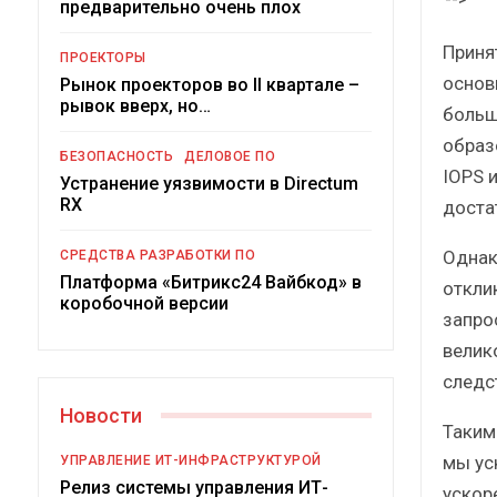
предварительно очень плох
Краткий статистический
сборник от…
Приня
ПРОЕКТОРЫ
основ
Рынок проекторов во II квартале –
рывок вверх, но…
больш
образ
БЕЗОПАСНОСТЬ
ДЕЛОВОЕ ПО
IOPS 
Устранение уязвимости в Directum
ИБП
RX
доста
Подкосят ли глобальные угрозы
Однак
СРЕДСТВА РАЗРАБОТКИ ПО
российский рынок ИБП?
Платформа «Битрикс24 Вайбкод» в
откли
коробочной версии
запро
велик
следс
Новости
Таким
мы ус
УПРАВЛЕНИЕ ИТ-ИНФРАСТРУКТУРОЙ
Релиз системы управления ИТ-
ускор