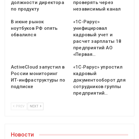
должности директора
проверять через
по продукту
независимый канал
В июне рынок
«1С-Рарус»
ноутбуков РФ опять
унифицировал
обвалился
кадровый учет и
расчет зарплаты 18
предприятий АО
«Первая…
ActiveCloud запустил в
«1С‑Рарус» упростил
России мониторинг
кадровый
ИТ-инфраструктуры по
документооборот для
подписке
сотрудников группы
предприятий…
PREV
NEXT
Новости