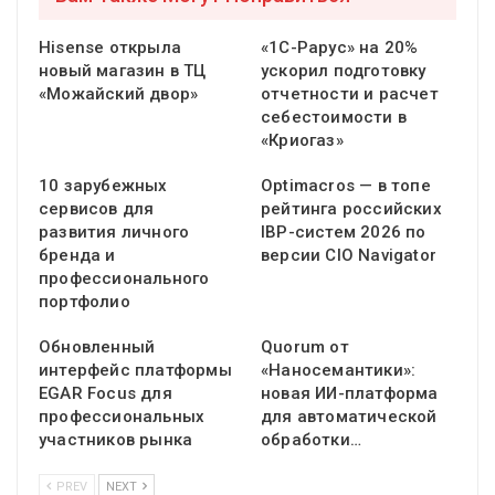
Hisense открыла
«1С-Рарус» на 20%
новый магазин в ТЦ
ускорил подготовку
«Можайский двор»
отчетности и расчет
себестоимости в
«Криогаз»
10 зарубежных
Optimacros — в топе
сервисов для
рейтинга российских
развития личного
IBP-систем 2026 по
бренда и
версии CIO Navigator
профессионального
портфолио
Обновленный
Quorum от
интерфейс платформы
«Наносемантики»:
EGAR Focus для
новая ИИ-платформа
профессиональных
для автоматической
участников рынка
обработки…
PREV
NEXT