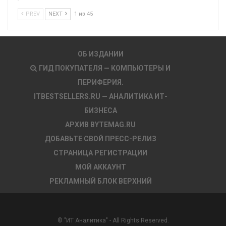
PREV
NEXT
1 из 45
ОБ ИЗДАНИИ
ГИД ПОКУПАТЕЛЯ — КОМПЬЮТЕРЫ И
ПЕРИФЕРИЯ.
ITBESTSELLERS.RU — АНАЛИТИКА ИТ-
БИЗНЕСА
АРХИВ BYTEMAG.RU
ДОБАВЬТЕ СВОЙ ПРЕСС-РЕЛИЗ
СТРАНИЦА РЕГИСТРАЦИИ
МОЙ АККАУНТ
РЕКЛАМНЫЙ БЛОК ВЕРХНИЙ
© "ИТ Аналитика" - All Rights Reserved.