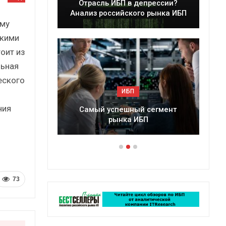
Отрасль ИБП в депрессии?
Кратки
Анализ российского рынка ИБП
с
рму
акими
оит из
льная
еского
ИБП
ния
Самый успешный сегмент
Подкосят 
рынка ИБП
россий
73