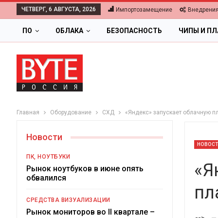
ЧЕТВЕРГ, 6 АВГУСТА, 2026
Импортозамещение
Внедрени
ПО
ОБЛАКА
БЕЗОПАСНОСТЬ
ЧИПЫ И П
Главная
Оборудование
СХД
«Яндекс» запускает облачную п
Новости
НОВОС
ПК, НОУТБУКИ
«Я
Рынок ноутбуков в июне опять
обвалился
пл
О
СРЕДСТВА ВИЗУАЛИЗАЦИИ
Цифровая э
Рынок мониторов во II квартале –
-->