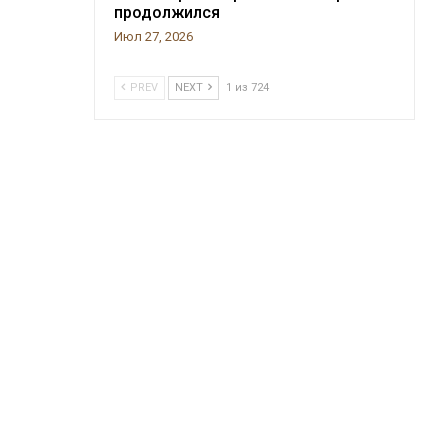
продолжился
Июл 27, 2026
PREV
NEXT
1 из 724