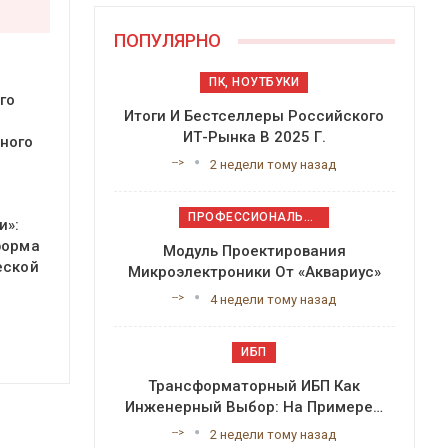
ПОПУЛЯРНО
ПК, НОУТБУКИ
го
Итоги И Бестселлеры Российского
ИТ-Рынка В 2025 Г.
ного
-->
2 недели тому назад
ПРОФЕССИОНАЛЬНОЕ ПРИКЛАДНОЕ ПО
и»:
форма
Модуль Проектирования
еской
Микроэлектроники От «Аквариус»
-->
4 недели тому назад
ИБП
Трансформаторный ИБП Как
Инженерный Выбор: На Примере…
-->
2 недели тому назад