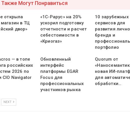
 Также Могут Понравиться
se открыла
«1С-Рарус» на 20%
10 зарубежных
 магазин в ТЦ
ускорил подготовку
сервисов для
йский двор»
отчетности и расчет
развития лично
себестоимости в
бренда и
«Криогаз»
профессиональ
портфолио
cros — в топе
Обновленный
Quorum от
нга российских
интерфейс
«Наносемантик
истем 2026 по
платформы EGAR
новая ИИ-плат
 CIO Navigator
Focus для
для автоматич
профессиональных
обработки…
участников рынка
NEXT