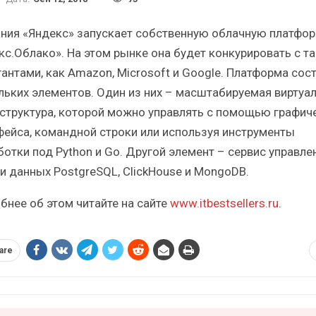
татистический
Итоги и Бестселлеры
рник от…
российского ИТ-рынка в 2025 г.
ния «Яндекс» запускает собственную облачную платфо
кс.Облако». На этом рынке она будет конкурировать с т
гантами, как Amazon, Microsoft и Google. Платформа сост
льких элементов. Один из них – масштабируемая виртуа
структура, которой можно управлять с помощью графич
ИБП
ИБП
фейса, командной строки или используя инструменты
ботки под Python и Go. Другой элемент – сервис управле
глобальные угрозы
Отрасль ИБП в депрессии?
ий рынок ИБП?
Часть II.
и данных PostgreSQL, ClickHouse и MongoDB.
бнее об этом читайте на сайте
www.itbestsellers.ru
.
are