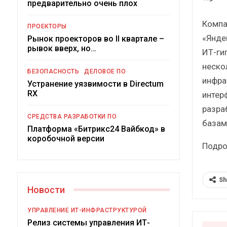
предварительно очень плох
Краткий с
сбо
Компа
ПРОЕКТОРЫ
«Янде
Рынок проекторов во II квартале –
рывок вверх, но…
ИТ-ги
неско
БЕЗОПАСНОСТЬ
ДЕЛОВОЕ ПО
инфра
Устранение уязвимости в Directum
RX
интер
разра
Подкосят ли 
СРЕДСТВА РАЗРАБОТКИ ПО
российск
базам
Платформа «Битрикс24 Вайбкод» в
коробочной версии
Подро
Sh
Новости
УПРАВЛЕНИЕ ИТ-ИНФРАСТРУКТУРОЙ
Релиз системы управления ИТ-