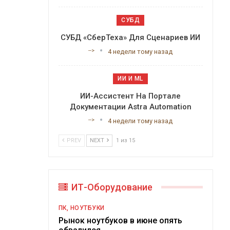
СУБД
СУБД «СберТеха» Для Сценариев ИИ
-->
4 недели тому назад
ИИ И ML
ИИ-Ассистент На Портале
Документации Astra Automation
-->
4 недели тому назад
PREV
NEXT
1 из 15
ИТ-Оборудование
ПК, НОУТБУКИ
Рынок ноутбуков в июне опять