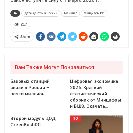
Дата-центры в России
Майнинг
Минцифры РФ
217
Share
Вам Также Могут Понравиться
Базовых станций
Цифровая экономика
связи в России –
2026. Краткий
почти миллион
статистический
сборник от Минцифры
и ВШЭ. Скачать…
Второй модуль ЦОД
ПО
GreenBushDC