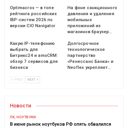
Optimacros — в топе
На фоне санкционного
рейтинга российских
давления и удаления
IBP-систем 2026 по
мобильных
версии CIO Navigator
приложений из
магазинов браузер…
Какую IP-телефонию
Долгосрочное
выбрать для
технологическое
Битрикс24 и amoCRM:
партнерство
обзор 7 сервисов для
«Ренессанс Банка» и
бизнеса
Neoflex укрепляет…
PREV
NEXT
Новости
ПК, НОУТБУКИ
В июне рынок ноутбуков РФ опять обвалился