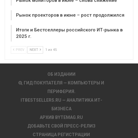
Рынок мониторов в июне – снова снижение
Рынок проекторов в июне – рост продолжился
Итоги и Бестселлеры российского ИТ-рынка в
2025 г.
PREV
NEXT
1 из 45
ОБ ИЗДАНИИ
ГИД ПОКУПАТЕЛЯ — КОМПЬЮТЕРЫ И
ПЕРИФЕРИЯ.
ITBESTSELLERS.RU — АНАЛИТИКА ИТ-
БИЗНЕСА
АРХИВ BYTEMAG.RU
ДОБАВЬТЕ СВОЙ ПРЕСС-РЕЛИЗ
СТРАНИЦА РЕГИСТРАЦИИ