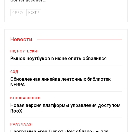
ContentReader…
PREV
NEXT
Новости
ПК, НОУТБУКИ
Рынок ноутбуков в июне опять обвалился
СХД
Обновленная линейка ленточных библиотек
NERPA
БЕЗОПАСНОСТЬ
Новая версия платформы управления доступом
RooX
PAAS/IAAS
Программа Free Tier от «Рег.облако» – для