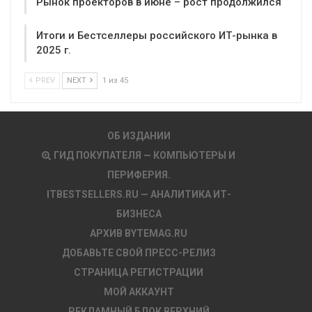
Рынок проекторов в июне – рост продолжился
Итоги и Бестселлеры российского ИТ-рынка в
2025 г.
PREV
NEXT
1 из 45
ОБ ИЗДАНИИ
ГИД ПОКУПАТЕЛЯ — КОМПЬЮТЕРЫ И
ПЕРИФЕРИЯ.
ITBESTSELLERS.RU — АНАЛИТИКА ИТ-
БИЗНЕСА
АРХИВ BYTEMAG.RU
ДОБАВЬТЕ СВОЙ ПРЕСС-РЕЛИЗ
СТРАНИЦА РЕГИСТРАЦИИ
МОЙ АККАУНТ
РЕКЛАМНЫЙ БЛОК ВЕРХНИЙ