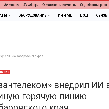
я
Мнения
Обзоры
Материалы Компаний
Добавить Пресс-
ЛАТЫ
ОБОРУДОВАНИЕ
ИИ И ML
ЦОД
СВЯЗЬ
ячую линию Хабаровского края
РИЯТИЯ
вантелеком» внедрил ИИ 
иную горячую линию
ПК, НОУТБУКИ
баровского края
026.