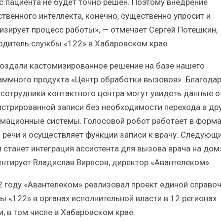
с пациента не будет точно решен. Поэтому внедрение
ственного интеллекта, конечно, существенно упросит и
изирует процесс работы», — отмечает Сергей Потешкин,
одитель службы «122» в Хабаровском крае.
оздали кастомизированное решение на базе нашего
аммного продукта «Центр обработки вызовов». Благода
 сотрудники контактного центра могут увидеть данные о
истрированной записи без необходимости перехода в др
мационные системы. Голосовой робот работает в форма
 речи и осуществляет функции записи к врачу. Следующ
 станет интеграция ассистента для вызова врача на дом»
нтирует Владислав Вирясов, директор «Авантелеком».
2 году «Авантелеком» реализовал проект единой справо
ы «122» в органах исполнительной власти в 12 регионах
и, в том числе в Хабаровском крае.