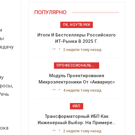
ПОПУЛЯРНО
ПК, НОУТБУКИ
и
Итоги И Бестселлеры Российского
ны
ИТ-Рынка В 2025 Г.
редачу
-->
2 недели тому назад
ПРОФЕССИОНАЛЬНОЕ ПРИКЛАДНОЕ ПО
Модуль Проектирования
му
Микроэлектроники От «Аквариус»
росы,
-->
4 недели тому назад
Речь
ИБП
Трансформаторный ИБП Как
Инженерный Выбор: На Примере…
пока
-->
2 недели тому назад