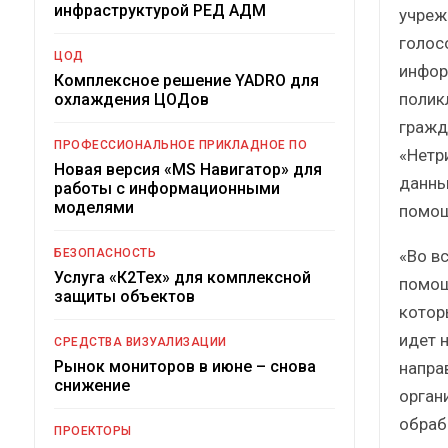
инфраструктурой РЕД АДМ
учреж
голос
ЦОД
инфор
Комплексное решение YADRO для
полик
охлаждения ЦОДов
гражд
ПРОФЕССИОНАЛЬНОЕ ПРИКЛАДНОЕ ПО
«Нетр
Новая версия «MS Навигатор» для
данны
работы с информационными
моделями
помощ
«Во в
БЕЗОПАСНОСТЬ
Услуга «К2Тех» для комплексной
помощ
защиты объектов
котор
идет н
СРЕДСТВА ВИЗУАЛИЗАЦИИ
Рынок мониторов в июне – снова
напра
снижение
орган
обраб
ПРОЕКТОРЫ