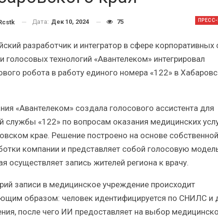
кий
Итоги и Бестселлеры
российского ИТ-рынка в 2025 г.
Ана
ПРЕСС
Дата:
Дек 10, 2024
75
cstk
йский разработчик и интегратор в сфере корпоративных 
 и голосовых технологий «Авантелеком» интегрировал
ового робота в работу единого номера «122» в Хабаров
ИБП
угрозы
Отрасль ИБП в депрессии?
ния «Авантелеком» создала голосового ассистента для
П?
Часть II.
й службы «122» по вопросам оказания медицинских услу
овском крае. Решение построено на основе собственно
ботки компании и представляет собой голосовую модель
ая осуществляет запись жителей региона к врачу.
рий записи в медицинское учреждение происходит
ющим образом: человек идентифицируется по СНИЛС и 
ния, после чего ИИ предоставляет на выбор медицинск