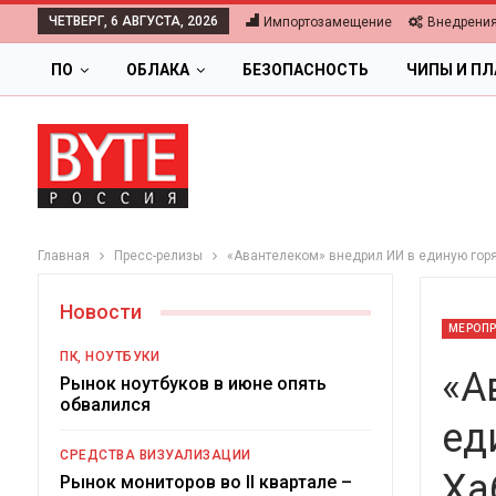
ЧЕТВЕРГ, 6 АВГУСТА, 2026
Импортозамещение
Внедрени
ПО
ОБЛАКА
БЕЗОПАСНОСТЬ
ЧИПЫ И П
Главная
Пресс-релизы
«Авантелеком» внедрил ИИ в единую гор
Новости
МЕРОП
ПК, НОУТБУКИ
«А
Рынок ноутбуков в июне опять
обвалился
ед
ОБЛАКА
СРЕДСТВА ВИЗУАЛИЗАЦИИ
Ха
Цифровая экономика 2
Рынок мониторов во II квартале –