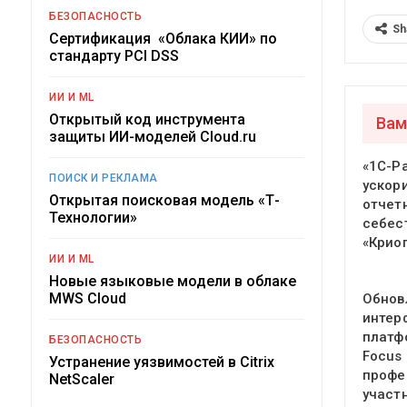
БЕЗОПАСНОСТЬ
Sh
Сертификация «Облака КИИ» по
стандарту PCI DSS
ИИ И ML
Открытый код инструмента
Вам
защиты ИИ-моделей Cloud.ru
«1С-Р
ПОИСК И РЕКЛАМА
ускор
Открытая поисковая модель «Т-
отчет
Технологии»
себес
«Крио
ИИ И ML
Новые языковые модели в облаке
MWS Cloud
Обнов
интер
платф
БЕЗОПАСНОСТЬ
Focus
Устранение уязвимостей в Citrix
профе
NetScaler
участ