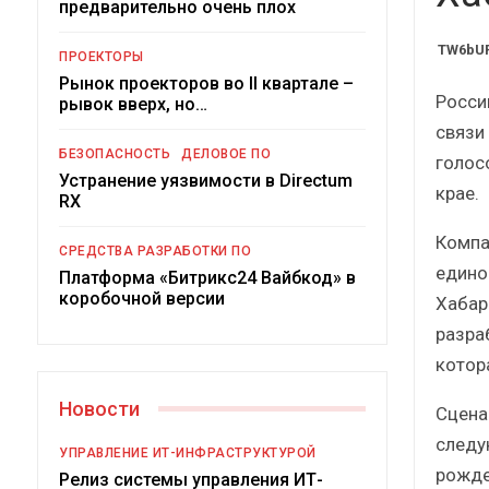
предварительно очень плох
Краткий статистичес
сборник от…
TW6bUR
ПРОЕКТОРЫ
Рынок проекторов во II квартале –
Росси
рывок вверх, но…
связи
БЕЗОПАСНОСТЬ
ДЕЛОВОЕ ПО
голос
Устранение уязвимости в Directum
крае.
ИБП
RX
Подкосят ли глобальные 
Компа
СРЕДСТВА РАЗРАБОТКИ ПО
российский рынок ИБ
едино
Платформа «Битрикс24 Вайбкод» в
коробочной версии
Хабар
разра
котор
Новости
Сцена
следу
УПРАВЛЕНИЕ ИТ-ИНФРАСТРУКТУРОЙ
рожде
Релиз системы управления ИТ-