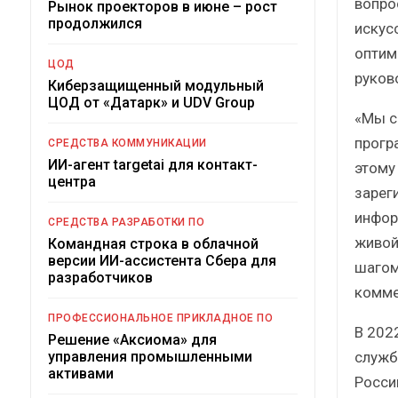
вопро
Рынок проекторов в июне – рост
продолжился
искус
оптим
ЦОД
руков
Киберзащищенный модульный
ЦОД от «Датарк» и UDV Group
«Мы с
прогр
СРЕДСТВА КОММУНИКАЦИИ
ИИ-агент targetai для контакт-
этому
центра
зарег
инфор
СРЕДСТВА РАЗРАБОТКИ ПО
живой
Командная строка в облачной
версии ИИ-ассистента Сбера для
шагом
разработчиков
комме
ПРОФЕССИОНАЛЬНОЕ ПРИКЛАДНОЕ ПО
В 202
Решение «Аксиома» для
служб
управления промышленными
активами
Росси