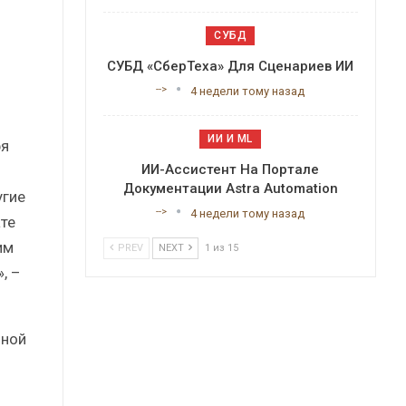
СУБД
СУБД «СберТеха» Для Сценариев ИИ
-->
4 недели тому назад
ИИ И ML
ря
ИИ-Ассистент На Портале
Документации Astra Automation
угие
-->
4 недели тому назад
те
им
PREV
NEXT
1 из 15
, –
чной