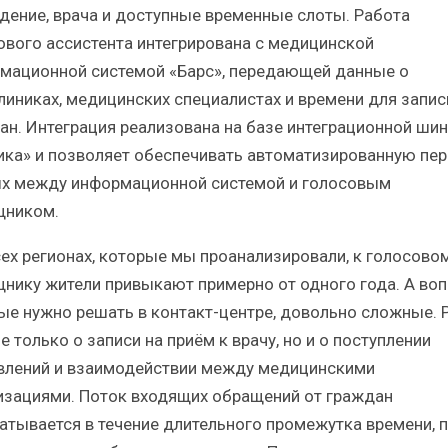
дение, врача и доступные временные слоты. Работа
ового ассистента интегрирована с медицинской
мационной системой «Барс», передающей данные о
линиках, медицинских специалистах и времени для запис
ан. Интеграция реализована на базе интеграционной ши
ика» и позволяет обеспечивать автоматизированную пе
х между информационной системой и голосовым
ником.
сех регионах, которые мы проанализировали, к голосово
нику жители привыкают примерно от одного года. А воп
ые нужно решать в контакт-центре, довольно сложные. 
е только о записи на приём к врачу, но и о поступлении
влений и взаимодействии между медицинскими
изациями. Поток входящих обращений от граждан
атывается в течение длительного промежутка времени, 