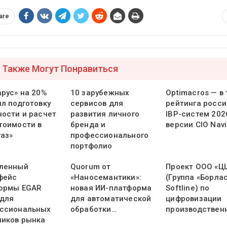
are
 Также Могут Понравиться
арус» на 20%
10 зарубежных
Optimacros — в
ил подготовку
сервисов для
рейтинга росси
ности и расчет
развития личного
IBP-систем 202
тоимости в
бренда и
версии CIO Navi
газ»
профессионального
портфолио
ленный
Quorum от
Проект ООО «Ц
фейс
«Наносемантики»:
(Группа «Борлас
ормы EGAR
новая ИИ-платформа
Softline) по
 для
для автоматической
цифровизации
ссиональных
обработки…
производствен
ников рынка