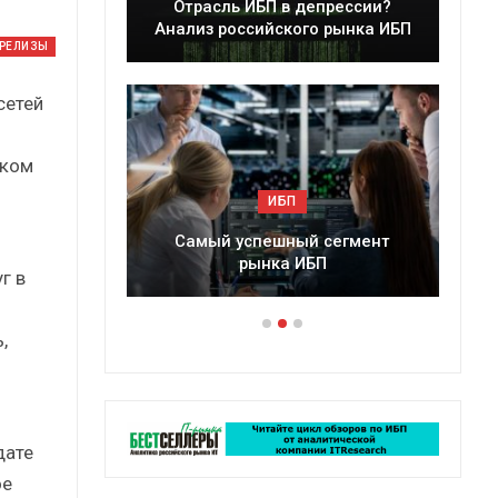
Отрасль ИБП в депрессии?
Краткий статистич
лиз российского рынка ИБП
сборник от…
-РЕЛИЗЫ
сетей
ском
ИБП
ИБП
Самый успешный сегмент
Подкосят ли глобальн
рынка ИБП
российский рынок
г в
й
,
дате
ое