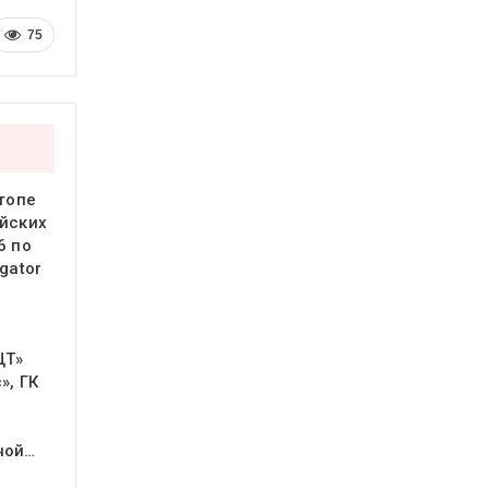
75
 топе
йских
6 по
gator
ЦТ»
», ГК
ной…