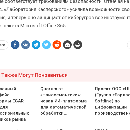
е соответствует требованиям безопасности. Отвечая на
с, «Лаборатория Касперского» усилила возможности сво
ия, и теперь оно защищает от киберугроз все инструмен
 пакета Microsoft Office 365.
are
 Также Могут Понравиться
ленный
Quorum от
Проект ООО «Ц
фейс
«Наносемантики»:
(Группа «Борлас
ормы EGAR
новая ИИ-платформа
Softline) по
 для
для автоматической
цифровизации
ссиональных
обработки…
производствен
ников рынка