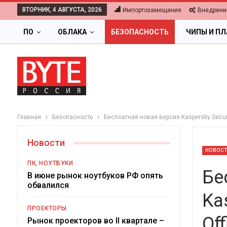
ВТОРНИК, 4 АВГУСТА, 2026
Импортозамещение
Внедрени
ПО
ОБЛАКА
БЕЗОПАСНОСТЬ
ЧИПЫ И П
Главная
Безопасность
Бесплатная новая версия Kaspersky Securi
Новости
НОВОС
ПК, НОУТБУКИ
Бе
В июне рынок ноутбуков РФ опять
обвалился
Ka
ОБЛАКА
ПРОЕКТОРЫ
Off
Цифровая экономика 2026.
Рынок проекторов во II квартале –