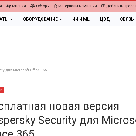
я
Мнения
Обзоры
Материалы Компаний
Добавить Пресс-
ЛАТЫ
ОБОРУДОВАНИЕ
ИИ И ML
ЦОД
СВЯЗЬ
ty для Microsoft Office 365
ТИ
сплатная новая версия
spersky Security для Micros
ПК, НОУТБУКИ
ice 365