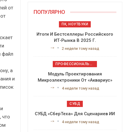
лей от
ПОПУЛЯРНО
 от
ПК, НОУТБУКИ
Итоги И Бестселлеры Российского
ускает
ИТ-Рынка В 2025 Г.
ти
-->
2 недели тому назад
й файл
ПРОФЕССИОНАЛЬНОЕ ПРИКЛАДНОЕ ПО
ну, а
Модуль Проектирования
ания и
Микроэлектроники От «Аквариус»
список
-->
4 недели тому назад
СУБД
 и
СУБД «СберТеха» Для Сценариев ИИ
 что
-->
4 недели тому назад
ном