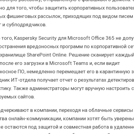
но для того, чтобы защитить корпоративных пользовате
ых фишинговых рассылок, приходящих под видом писем
г и субподрядчиков.
того, Kaspersky Security для Microsoft Office 365 не доп
остранения вредоносных программ по корпоративной се
 хранилищe SharePoint Online. Решение сканирует кажды
после его загрузки в Microsoft Teams и, если видит
носное ПО, немедленно перемещает его в карантинную зо
дник ИТ-отдела получает отчет о результатах детектиров
стику. Также администраторы могут вручную настроить 
руемых сайтов.
одчеркивают в компании, переходя на облачные сервисы
тва онлайн-коммуникации, компании хотят быть уверены,
е остаются под защитой и совместная работа в удален