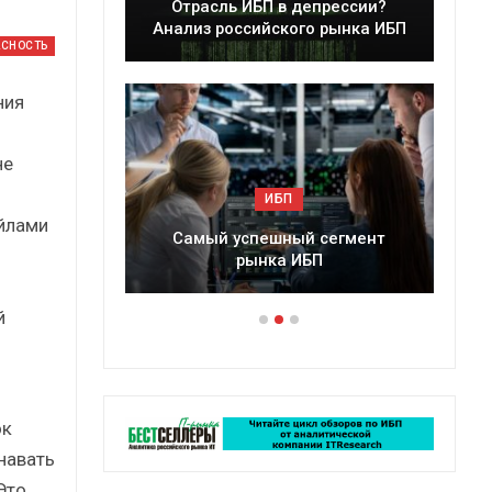
ь ИБП в депрессии?
Краткий статистический
оссийского рынка ИБП
сборник от…
АСНОСТЬ
ния
не
ИБП
ИБП
айлами
 успешный сегмент
Подкосят ли глобальные угр
рынка ИБП
российский рынок ИБП?
й
ок
навать
Это