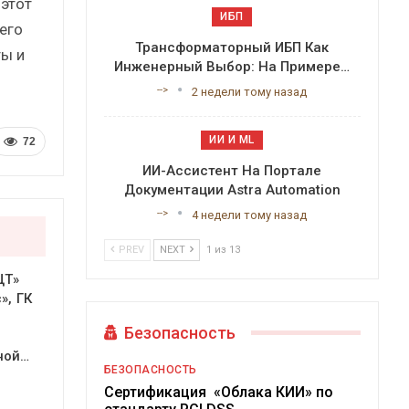
 этот
ИБП
его
Трансформаторный ИБП Как
ты и
Инженерный Выбор: На Примере…
-->
2 недели тому назад
ИИ И ML
72
ИИ-Ассистент На Портале
Документации Astra Automation
-->
4 недели тому назад
PREV
NEXT
1 из 13
ЦТ»
», ГК
Безопасность
ной…
БЕЗОПАСНОСТЬ
Сертификация «Облака КИИ» по