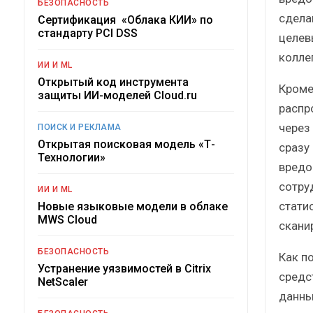
БЕЗОПАСНОСТЬ
сдела
Сертификация «Облака КИИ» по
стандарту PCI DSS
целев
колле
ИИ И ML
Открытый код инструмента
Кроме 
защиты ИИ-моделей Cloud.ru
распр
через
ПОИСК И РЕКЛАМА
Открытая поисковая модель «Т-
сразу 
Технологии»
вредо
сотру
ИИ И ML
стати
Новые языковые модели в облаке
MWS Cloud
скани
БЕЗОПАСНОСТЬ
Как п
Устранение уязвимостей в Citrix
средс
NetScaler
данны