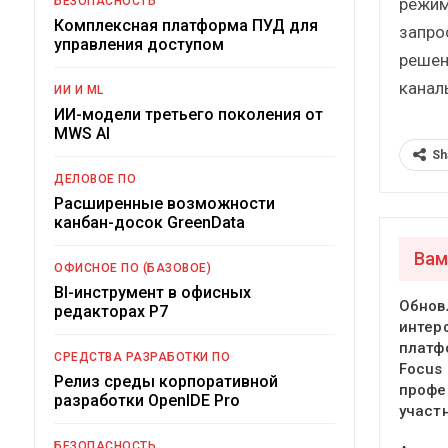
режим
БЕЗОПАСНОСТЬ
Комплексная платформа ПУД для
запро
управления доступом
решен
каналы
ИИ И ML
ИИ-модели третьего поколения от
MWS AI
Sh
ДЕЛОВОЕ ПО
Расширенные возможности
канбан-досок GreenData
Вам
ОФИСНОЕ ПО (БАЗОВОЕ)
BI-инструмент в офисных
Обнов
редакторах Р7
интер
платф
СРЕДСТВА РАЗРАБОТКИ ПО
Focus
Релиз среды корпоративной
профе
разработки OpenIDE Pro
участ
БЕЗОПАСНОСТЬ