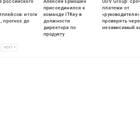
з российского
Алексей Ермошин
UDV Group: ср
присоединился к
платежи от
тплейсов: итоги
команде ITKey в
«руководителя»
., прогноз до
должности
проверять чере
.
директора по
независимый к
продукту
NEXT