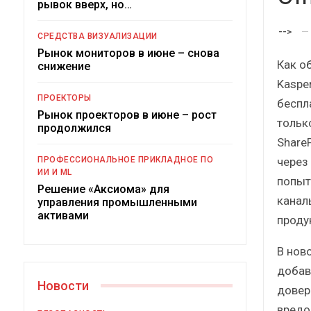
рывок вверх, но…
Краткий статистический
сборник от…
-->
СРЕДСТВА ВИЗУАЛИЗАЦИИ
Рынок мониторов в июне – снова
Как о
снижение
Kasper
ПРОЕКТОРЫ
беспл
Рынок проекторов в июне – рост
только
ИБП
продолжился
Share
Подкосят ли глобальные угроз
через 
ПРОФЕССИОНАЛЬНОЕ ПРИКЛАДНОЕ ПО
российский рынок ИБП?
ИИ И ML
попыт
Решение «Аксиома» для
канал
управления промышленными
активами
проду
В нов
добав
Новости
довер
вредо