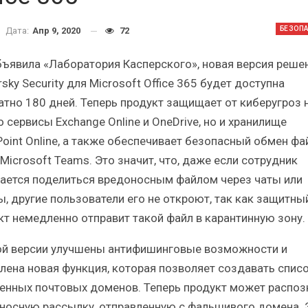
Итоги и Бестселлеры
Отрасл
российского ИТ-рынка в 2025 г.
Анализ р
БЕЗОП
Дата:
Апр 9, 2020
72
бъявила «Лаборатория Касперского», новая версия реше
sky Security для Microsoft Office 365 будет доступна
атно 180 дней. Теперь продукт защищает от киберугроз 
 сервисы Exchange Online и OneDrive, но и хранилище
ИБП
Point Online, а также обеспечивает безопасный обмен ф
ы
Отрасль ИБП в депрессии?
Самый
Microsoft Teams. Это значит, что, даже если сотрудник
Часть II.
ается поделиться вредоносным файлом через чаты или
ы, другие пользователи его не откроют, так как защитны
кт немедленно отправит такой файл в карантинную зону.
ой версии улучшены антифишинговые возможности и
лена новая функция, которая позволяет создавать спис
енных почтовых доменов. Теперь продукт может распоз
носную рассылку, отправленную с фальшивого домена. 