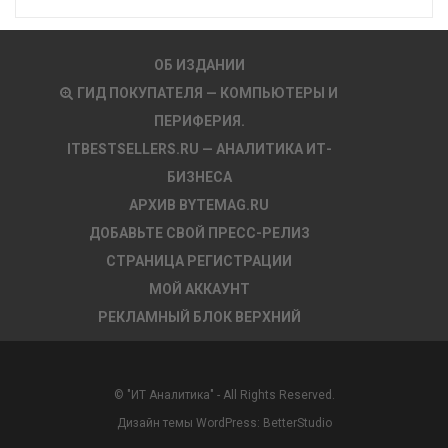
ОБ ИЗДАНИИ
ГИД ПОКУПАТЕЛЯ — КОМПЬЮТЕРЫ И
ПЕРИФЕРИЯ.
ITBESTSELLERS.RU — АНАЛИТИКА ИТ-
БИЗНЕСА
АРХИВ BYTEMAG.RU
ДОБАВЬТЕ СВОЙ ПРЕСС-РЕЛИЗ
СТРАНИЦА РЕГИСТРАЦИИ
МОЙ АККАУНТ
РЕКЛАМНЫЙ БЛОК ВЕРХНИЙ
© "ИТ Аналитика" - All Rights Reserved.
Дизайн темы WordPress:
BetterStudio