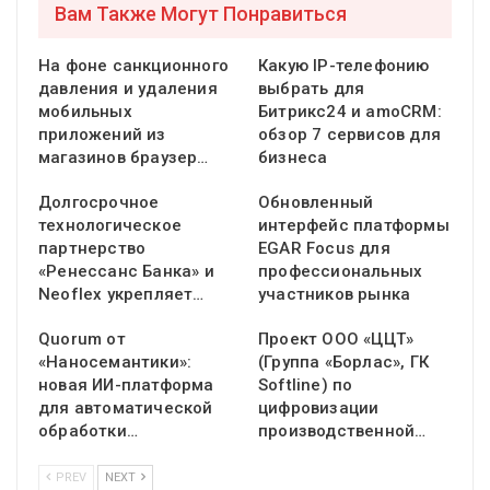
Вам Также Могут Понравиться
На фоне санкционного
Какую IP-телефонию
давления и удаления
выбрать для
мобильных
Битрикс24 и amoCRM:
приложений из
обзор 7 сервисов для
магазинов браузер…
бизнеса
Долгосрочное
Обновленный
технологическое
интерфейс платформы
партнерство
EGAR Focus для
«Ренессанс Банка» и
профессиональных
Neoflex укрепляет…
участников рынка
Quorum от
Проект ООО «ЦЦТ»
«Наносемантики»:
(Группа «Борлас», ГК
новая ИИ-платформа
Softline) по
для автоматической
цифровизации
обработки…
производственной…
PREV
NEXT