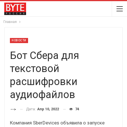
Главная
НОВОСТИ
Бот Сбера для
текстовой
расшифровки
аудиофайлов
Дата:
Апр 10, 2022
74
-->
Компания SberDevices объявила о запуске