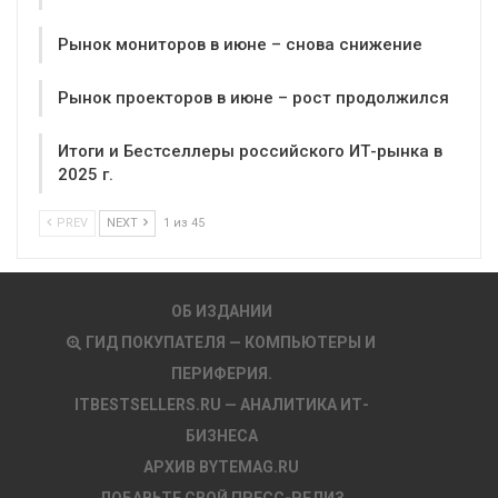
Рынок мониторов в июне – снова снижение
Рынок проекторов в июне – рост продолжился
Итоги и Бестселлеры российского ИТ-рынка в
2025 г.
PREV
NEXT
1 из 45
ОБ ИЗДАНИИ
ГИД ПОКУПАТЕЛЯ — КОМПЬЮТЕРЫ И
ПЕРИФЕРИЯ.
ITBESTSELLERS.RU — АНАЛИТИКА ИТ-
БИЗНЕСА
АРХИВ BYTEMAG.RU
ДОБАВЬТЕ СВОЙ ПРЕСС-РЕЛИЗ