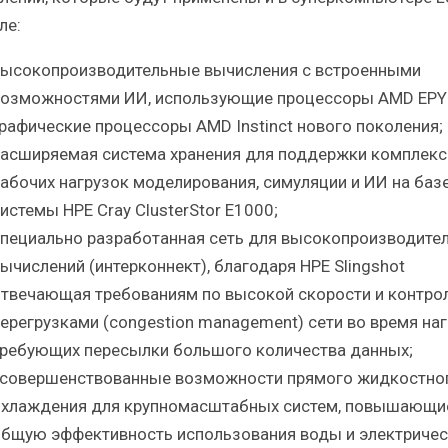
ле:
ысокопроизводительные вычисления с встроенными
озможностями ИИ, использующие процессоры AMD EPY
рафические процессоры AMD Instinct нового поколения;
асширяемая система хранения для поддержки комплек
абочих нагрузок моделирования, симуляции и ИИ на баз
истемы HPE Cray ClusterStor E1000;
пециально разработанная сеть для высокопроизводите
ычислений (интерконнект), благодаря HPE Slingshot
твечающая требованиям по высокой скорости и контро
ерегрузками (congestion management) сети во время наг
ребующих пересылки большого количества данных;
совершенствованные возможности прямого жидкостно
хлаждения для крупномасштабных систем, повышающи
бщую эффективность использования воды и электричес