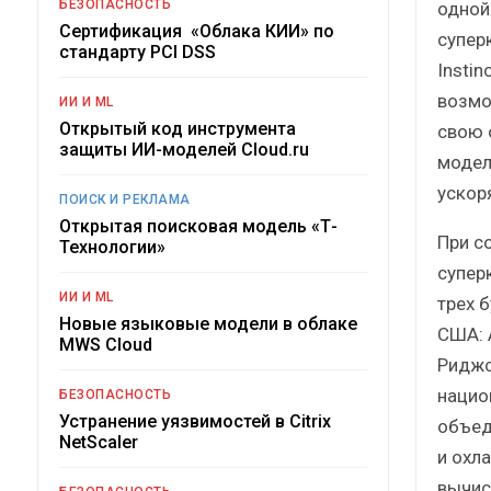
БЕЗОПАСНОСТЬ
одной
Сертификация «Облака КИИ» по
супер
стандарту PCI DSS
Instin
возмо
ИИ И ML
Открытый код инструмента
свою 
защиты ИИ-моделей Cloud.ru
модел
ускор
ПОИСК И РЕКЛАМА
Открытая поисковая модель «Т-
При с
Технологии»
супер
ИИ И ML
трех 
Новые языковые модели в облаке
США: A
MWS Cloud
Риджс
нацио
БЕЗОПАСНОСТЬ
Устранение уязвимостей в Citrix
объед
NetScaler
и охл
вычис