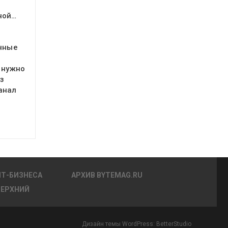
ной…
очные
 нужно
з
анал
ИТ-БИЗНЕСА
АРХИВ BYTEMAG.RU
ВЕРХНИЙ
Дизайн темы WordPress:
BetterStudio