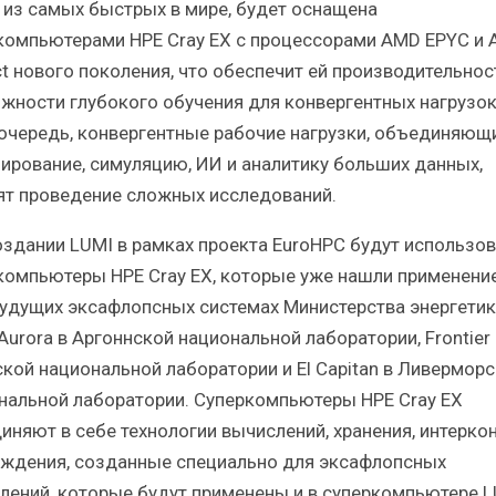
 из самых быстрых в мире, будет оснащена
компьютерами HPE Cray EX с процессорами AMD EPYC и
ct нового поколения, что обеспечит ей производительнос
жности глубокого обучения для конвергентных нагрузок
очередь, конвергентные рабочие нагрузки, объединяющ
ирование, симуляцию, ИИ и аналитику больших данных,
ят проведение сложных исследований.
оздании LUMI в рамках проекта EuroHPC будут использо
компьютеры HPE Cray EX, которые уже нашли применение
будущих эксафлопсных системах Министерства энергетик
urora в Аргоннской национальной лаборатории, Frontier 
кой национальной лаборатории и El Capitan в Ливермор
нальной лаборатории. Суперкомпьютеры HPE Cray EX
иняют в себе технологии вычислений, хранения, интерко
аждения, созданные специально для эксафлопсных
лений, которые будут применены и в суперкомпьютере L