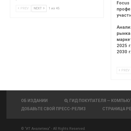
Focus
профе
PREV
NEXT
1 из 45
участ
Анали
рынка
марке
2025 г
2030 г
PREV
ОБ ИЗДАНИИ
ГИД ПОКУПАТЕЛЯ — КОМПЬЮ
ДОБАВЬТЕ СВОЙ ПРЕСС-РЕЛИЗ
СТРАНИЦА Р
© "ИТ Аналитика" - All Rights Reserved.