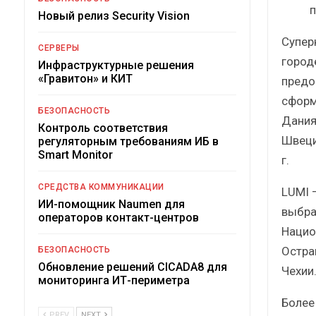
п
Новый релиз Security Vision
Супер
СЕРВЕРЫ
город
Инфраструктурные решения
«Гравитон» и КИТ
предо
сформ
БЕЗОПАСНОСТЬ
Дания
Контроль соответствия
Швеци
регуляторным требованиям ИБ в
Smart Monitor
г.
СРЕДСТВА КОММУНИКАЦИИ
LUMI 
ИИ-помощник Naumen для
выбра
операторов контакт-центров
Нацио
Остра
БЕЗОПАСНОСТЬ
Обновление решений CICADA8 для
Чехии
мониторинга ИТ-периметра
Более
PREV
NEXT