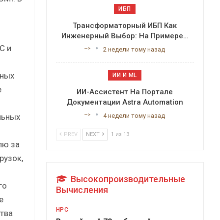
ИБП
Трансформаторный ИБП Как
Инженерный Выбор: На Примере…
C и
-->
2 недели тому назад
сных
ИИ И ML
е
ИИ-Ассистент На Портале
Документации Astra Automation
-->
льных
4 недели тому назад
PREV
NEXT
1 из 13
лю за
рузок,
Высокопроизводительные
го
Вычисления
е
HPC
тва