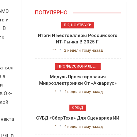
 AMD
ПОПУЛЯРНО
ть и
ПК, НОУТБУКИ
. В
Итоги И Бестселлеры Российского
ие
ИТ-Рынка В 2025 Г.
-->
2 недели тому назад
ПРОФЕССИОНАЛЬНОЕ ПРИКЛАДНОЕ ПО
ваться
 в
Модуль Проектирования
Микроэлектроники От «Аквариус»
и
-->
4 недели тому назад
в Ок-
ской
СУБД
СУБД «СберТеха» Для Сценариев ИИ
ннекта
-->
4 недели тому назад
UMI. В