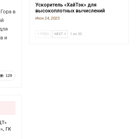
Ускоритель «ХайТэк» для
высокоплотных вычислений
Гора в
Июн 24, 2025
ый
для
PREV
NEXT
1 из 33
в и
129
ЦТ»
», ГК