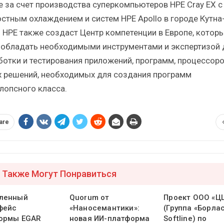
е за счет производства суперкомпьютеров HPE Cray EX с
стным охлаждением и систем HPE Apollo в городе Кутна-
. HPE также создаст Центр компетенции в Европе, котор
 обладать необходимыми инструментами и экспертизой 
ботки и тестирования приложений, программ, процессоро
х решений, необходимых для создания программ
лопсного класса.
are
 Также Могут Понравиться
ленный
Quorum от
Проект ООО «Ц
фейс
«Наносемантики»:
(Группа «Борлас
ормы EGAR
новая ИИ-платформа
Softline) по