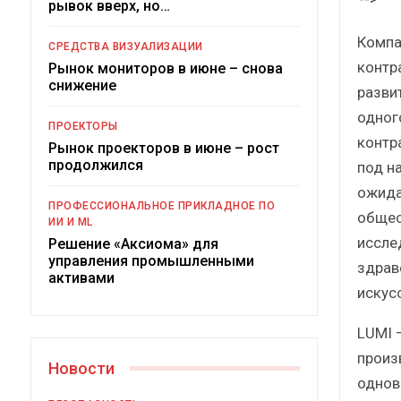
рывок вверх, но…
Краткий статистический
сборник от…
рос
Компа
СРЕДСТВА ВИЗУАЛИЗАЦИИ
контр
Рынок мониторов в июне – снова
снижение
разви
одног
ПРОЕКТОРЫ
контр
Рынок проекторов в июне – рост
ИБП
продолжился
под н
ожида
Подкосят ли глобальные угрозы
ПРОФЕССИОНАЛЬНОЕ ПРИКЛАДНОЕ ПО
российский рынок ИБП?
общес
ИИ И ML
иссле
Решение «Аксиома» для
управления промышленными
здрав
активами
искус
LUMI 
произ
Новости
однов