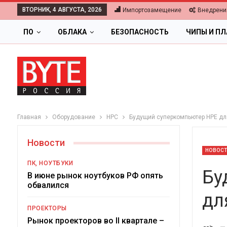
ВТОРНИК, 4 АВГУСТА, 2026
Импортозамещение
Внедрени
ПО
ОБЛАКА
БЕЗОПАСНОСТЬ
ЧИПЫ И П
Главная
Оборудование
HPC
Будущий суперкомпьютер HPE дл
Новости
НОВОС
ПК, НОУТБУКИ
Бу
В июне рынок ноутбуков РФ опять
обвалился
дл
ОБЛАКА
ПРОЕКТОРЫ
Цифровая экономика 2026.
Рынок проекторов во II квартале –
-->