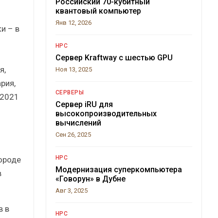
Российский 70-кубитный
квантовый компьютер
Янв 12, 2026
и – в
HPC
Сервер Kraftway с шестью GPU
я,
Ноя 13, 2025
рия,
СЕРВЕРЫ
 2021
Сервер iRU для
высокопроизводительных
вычислений
Сен 26, 2025
HPC
ороде
Модернизация суперкомпьютера
в
«Говорун» в Дубне
Авг 3, 2025
в в
HPC