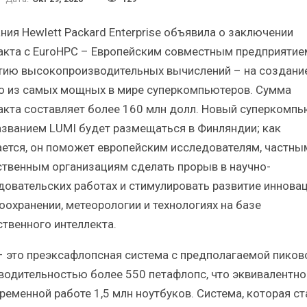
Итоги и Бестселлеры
Отрасль ИБП в депр
сийского ИТ-рынка в 2025 г.
Анализ российского р
ния Hewlett Packard Enterprise объявила о заключении
акта с EuroHPC – Европейским совместным предприятие
тию высокопроизводительных вычислений – на создани
о из самых мощных в мире суперкомпьютеров. Сумма
акта составляет более 160 млн долл. Новый суперкомпь
ИБП
ИБП
азванием LUMI будет размещаться в Финляндии; как
ется, он поможет европейским исследователям, частны
Отрасль ИБП в депрессии?
Самый успешный с
Часть II.
рынка ИБП
твенным организациям сделать прорыв в научно-
довательских работах и стимулировать развитие инновац
оохранении, метеорологии и технологиях на базе
ственного интеллекта.
– это преэксафлопсная система с предполагаемой пиков
водительностью более 550 петафлопс, что эквивалентно
ременной работе 1,5 млн ноутбуков. Система, которая ст