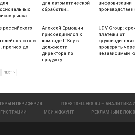
 для
для автоматической
цифровизации
ссиональных
обработки…
производствен
ников рынка
з российского
Алексей Ермошин
UDV Group: ср
присоединился к
платежи от
тплейсов: итоги
команде ITKey в
«руководителя»
., прогноз до
должности
проверять чере
.
директора по
независимый к
продукту
NEXT
ТЕРЫ И ПЕРИФЕРИЯ.
ITBESTSELLERS.RU — АНАЛИТИКА 
ЕГИСТРАЦИИ
МОЙ АККАУНТ
РЕКЛАМНЫЙ БЛОК 