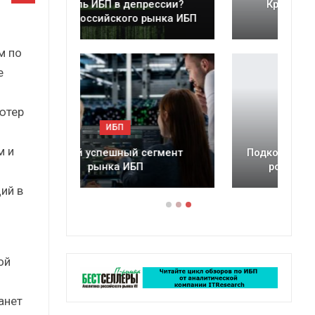
ессии?
Краткий статистический
ынка ИБП
сборник от…
м по
е
ютер
ИБП
м и
егмент
Подкосят ли глобальные угрозы
российский рынок ИБП?
ий в
ой
анет