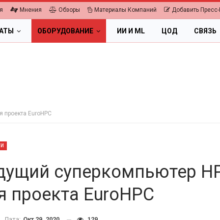
я
Мнения
Обзоры
Материалы Компаний
Добавить Пресс-
ЛАТЫ
ОБОРУДОВАНИЕ
ИИ И ML
ЦОД
СВЯЗЬ
я проекта EuroHPC
ТИ
дущий суперкомпьютер H
я проекта EuroHPC
ПК, НОУТБУКИ
ИБП
Дата:
Окт 29, 2020
129