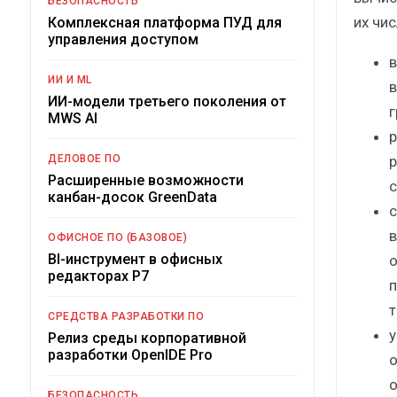
БЕЗОПАСНОСТЬ
их чис
Комплексная платформа ПУД для
управления доступом
в
ИИ И ML
в
ИИ-модели третьего поколения от
г
MWS AI
р
р
ДЕЛОВОЕ ПО
Расширенные возможности
с
канбан-досок GreenData
с
в
ОФИСНОЕ ПО (БАЗОВОЕ)
BI-инструмент в офисных
о
редакторах Р7
п
т
СРЕДСТВА РАЗРАБОТКИ ПО
у
Релиз среды корпоративной
разработки OpenIDE Pro
о
о
БЕЗОПАСНОСТЬ