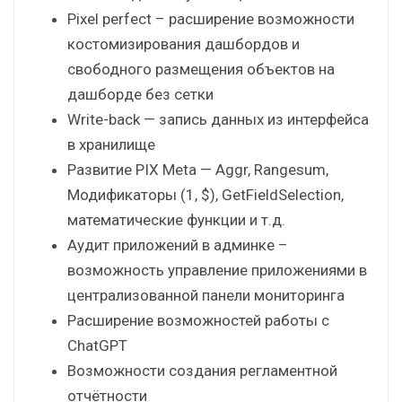
работы с данными из 1С
Интегрированный Python в ETL и
интерфейсе
Обновленный дизайн дашбордов,
визуализаций и настроек, добавление
новых видов визуализаций
Pixel perfect – расширение возможности
костомизирования дашбордов и
свободного размещения объектов на
дашборде без сетки
Write-back — запись данных из интерфейса
в хранилище
Развитие PIX Meta — Aggr, Rangesum,
Модификаторы (1, $), GetFieldSelection,
математические функции и т.д.
Аудит приложений в админке –