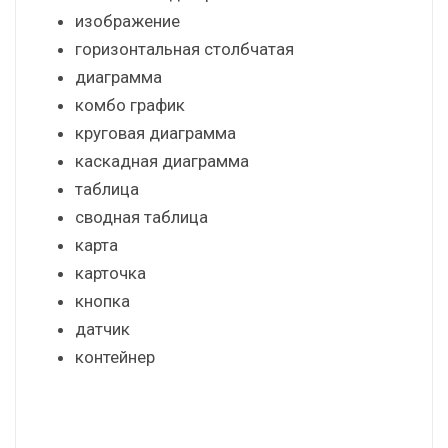
линейный график
пузырьковая диаграмма
диаграмма с областями
фильтр
столбчатая диаграмма
изображение
горизонтальная столбчатая
диаграмма
комбо график
круговая диаграмма
каскадная диаграмма
таблица
сводная таблица
карта
карточка