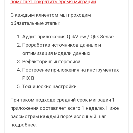
В процессе миграции мы используем
инструменты, которые помогают ускорить
проект, например, собственный продукт –
конвертер QVD-файлов QvDB-Qlever.
Узнайте больше о том, как QvDB-Qlever
помогает сократить время миграции
С каждым клиентом мы проходим
обязательные этапы:
Аудит приложения QlikView / Qlik Sense
Проработка источников данных и
оптимизация модели данных
Рефакторинг интерфейса
Построение приложения на инструментах
PIX BI