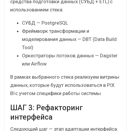
задание на оптимизированные витрины под PIX
BI и передаем его специалистам со стороны
клиента.
Если корпоративного хранилища данных (DWH,
КХД) нет, то специалисты Qlever развертывают
средства подготовки данных (СУБД + ETL) с
использованием стека:
СУБД — PostgreSQL
Фреймворк трансформации и
моделирования данных — DBT (Data Build
Tool)
Оркестраторы потоков данных — Dagster
или Airflow
В рамках выбранного стека реализуем витрины