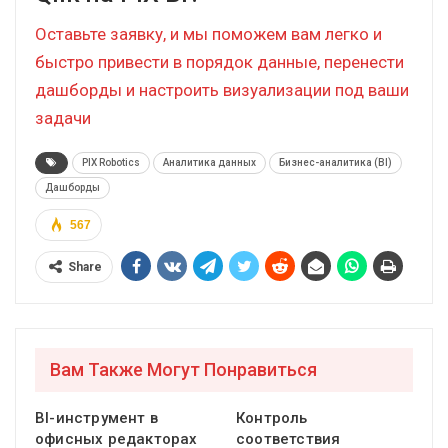
быстро и бесшовно, с сохранением требуемой
функциональности.
Собираетесь мигрировать с
Qlik на PIX BI?
Оставьте заявку, и мы поможем вам легко и
быстро привести в порядок данные, перенести
дашборды и настроить визуализации под ваши
задачи
PIX Robotics
Аналитика данных
Бизнес-аналитика (BI)
Дашборды
567
Share