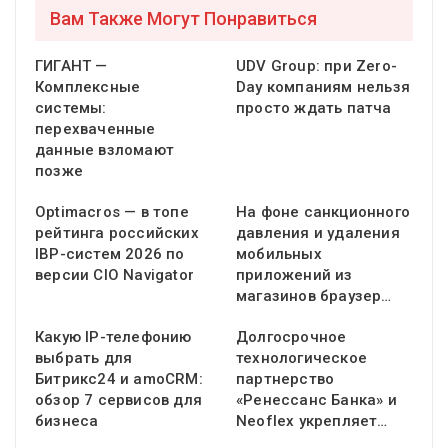
Вам Также Могут Понравиться
ГИГАНТ —
UDV Group: при Zero-
Комплексные
Day компаниям нельзя
системы:
просто ждать патча
перехваченные
данные взломают
позже
Optimacros — в топе
На фоне санкционного
рейтинга российских
давления и удаления
IBP-систем 2026 по
мобильных
версии CIO Navigator
приложений из
магазинов браузер…
Какую IP-телефонию
Долгосрочное
выбрать для
технологическое
Битрикс24 и amoCRM:
партнерство
обзор 7 сервисов для
«Ренессанс Банка» и
бизнеса
Neoflex укрепляет…