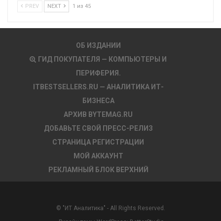
PREV
NEXT
1 из 45
ОБ ИЗДАНИИ
ГИД ПОКУПАТЕЛЯ — КОМПЬЮТЕРЫ И
ПЕРИФЕРИЯ.
ITBESTSELLERS.RU — АНАЛИТИКА ИТ-
БИЗНЕСА
АРХИВ BYTEMAG.RU
ДОБАВЬТЕ СВОЙ ПРЕСС-РЕЛИЗ
СТРАНИЦА РЕГИСТРАЦИИ
МОЙ АККАУНТ
РЕКЛАМНЫЙ БЛОК ВЕРХНИЙ
© "ИТ Аналитика" - All Rights Reserved.