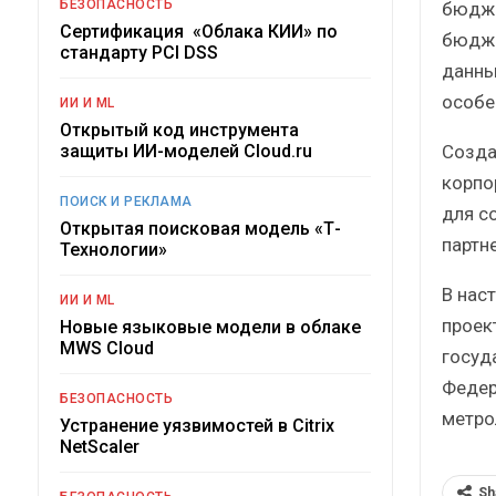
БЕЗОПАСНОСТЬ
бюдже
Сертификация «Облака КИИ» по
бюдже
стандарту PCI DSS
данны
особе
ИИ И ML
Открытый код инструмента
Созда
защиты ИИ-моделей Cloud.ru
корпо
ПОИСК И РЕКЛАМА
для с
Открытая поисковая модель «Т-
партн
Технологии»
В нас
ИИ И ML
проек
Новые языковые модели в облаке
MWS Cloud
госуд
Федер
БЕЗОПАСНОСТЬ
метро
Устранение уязвимостей в Citrix
NetScaler
Sh