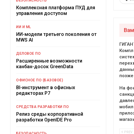
БЕЗОПАСНОСТЬ
Комплексная платформа ПУД для
управления доступом
ИИ И ML
Вам
ИИ-модели третьего поколения от
MWS AI
ГИГАН
Компл
ДЕЛОВОЕ ПО
систе
Расширенные возможности
перех
канбан-досок GreenData
данны
позже
ОФИСНОЕ ПО (БАЗОВОЕ)
BI-инструмент в офисных
На фо
редакторах Р7
санкц
давле
мобил
СРЕДСТВА РАЗРАБОТКИ ПО
прило
Релиз среды корпоративной
магаз
разработки OpenIDE Pro
PREV
БЕЗОПАСНОСТЬ