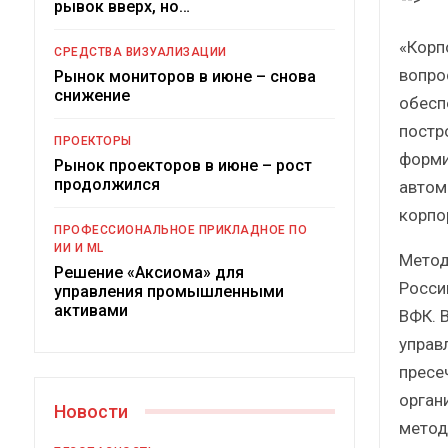
рывок вверх, но…
Кр
«Корп
СРЕДСТВА ВИЗУАЛИЗАЦИИ
вопро
Рынок мониторов в июне – снова
снижение
обесп
постр
ПРОЕКТОРЫ
форми
Рынок проекторов в июне – рост
продолжился
автом
корпо
Подко
ПРОФЕССИОНАЛЬНОЕ ПРИКЛАДНОЕ ПО
р
ИИ И ML
Метод
Решение «Аксиома» для
Росси
управления промышленными
активами
ВФК. 
управ
пресе
орган
Новости
метод