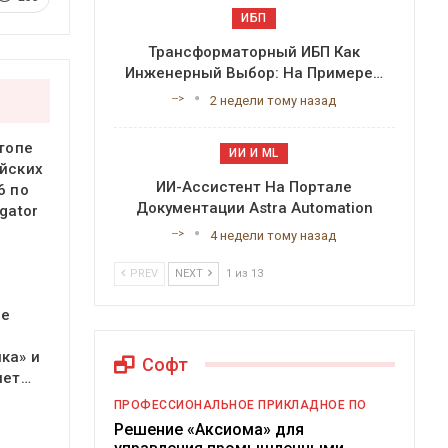
ИБП
Трансформаторный ИБП Как
Инженерный Выбор: На Примере…
-->
2 недели тому назад
 топе
ИИ И ML
йских
ИИ-Ассистент На Портале
6 по
Документации Astra Automation
gator
-->
4 недели тому назад
PREV
NEXT
1 из 13
ое
ка» и
Софт
яет…
ПРОФЕССИОНАЛЬНОЕ ПРИКЛАДНОЕ ПО
Решение «Аксиома» для