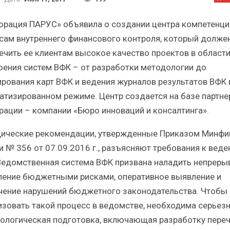
аткий статистический
Итоги и Бестселле
сборник от…
российского ИТ-рынка в 
орация ПАРУС» объявила о создании центра компетенци
сам внутреннего финансового контроля, который долже
ечить ее клиентам высокое качество проектов в област
оения систем ВФК – от разработки методологии до
рования карт ВФК и ведения журналов результатов ВФК 
ИБП
ИБП
атизированном режиме. Центр создается на базе партне
рации – компании «Бюро инноваций и консалтинга».
сят ли глобальные угрозы
Отрасль ИБП в депрес
оссийский рынок ИБП?
Часть II.
ические рекомендации, утвержденные Приказом Минфи
и № 356 от 07.09.2016 г., разъясняют требования к вед
Ведомственная система ВФК призвана наладить непреры
ление бюджетными рисками, оперативное выявление и
чение нарушений бюджетного законодательства. Чтобы
изовать такой процесс в ведомстве, необходима серьез
ологическая подготовка, включающая разработку пере