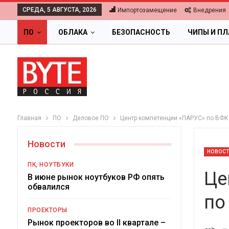
СРЕДА, 5 АВГУСТА, 2026
Импортозамещение
Внедрения
ПО
ОБЛАКА
БЕЗОПАСНОСТЬ
ЧИПЫ И П
Главная
ПО
Деловое ПО
Центр компетенции «ПАРУС» по ВФК
Новости
НОВОС
ПК, НОУТБУКИ
Це
В июне рынок ноутбуков РФ опять
обвалился
по
ПРОЕКТОРЫ
Ци
Рынок проекторов во II квартале –
-->