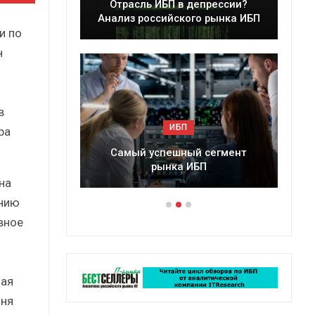
ры
Отрасль ИБП в депрессии?
2025 г.
Анализ российского рынка ИБП
и по
н
и
в
ИБП
ра
сии?
Самый успешный сегмент
По
рынка ИБП
на
ению
вное
ная
чня