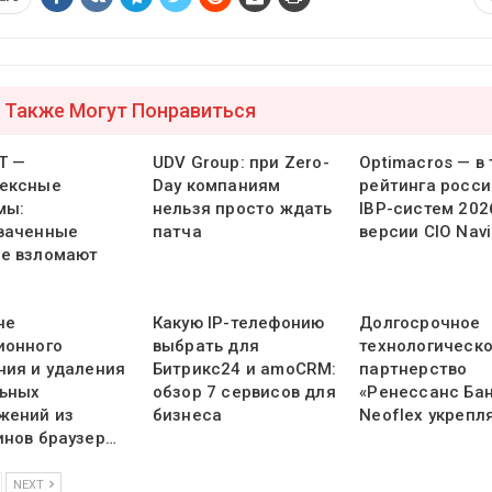
 Также Могут Понравиться
Т —
UDV Group: при Zero-
Optimacros — в
ексные
Day компаниям
рейтинга росси
мы:
нельзя просто ждать
IBP-систем 202
ваченные
патча
версии CIO Navi
е взломают
не
Какую IP-телефонию
Долгосрочное
ионного
выбрать для
технологическ
ния и удаления
Битрикс24 и amoCRM:
партнерство
ьных
обзор 7 сервисов для
«Ренессанс Бан
жений из
бизнеса
Neoflex укрепл
инов браузер…
NEXT