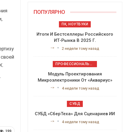
ния
ПОПУЛЯРНО
,
ПК, НОУТБУКИ
Итоги И Бестселлеры Российского
ИТ-Рынка В 2025 Г.
ертизу
-->
2 недели тому назад
 своей
ПРОФЕССИОНАЛЬНОЕ ПРИКЛАДНОЕ ПО
К.
Модуль Проектирования
т
Микроэлектроники От «Аквариус»
-->
4 недели тому назад
СУБД
СУБД «СберТеха» Для Сценариев ИИ
-->
4 недели тому назад
199