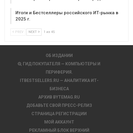
Итоги и Бестселлеры российского ИТ-рынка в
2025 г.
PREV
NEXT
1 из 45
ОБ ИЗДАНИИ
ГИД ПОКУПАТЕЛЯ — КОМПЬЮТЕРЫ И
ПЕРИФЕРИЯ.
ITBESTSELLERS.RU — АНАЛИТИКА ИТ-
БИЗНЕСА
АРХИВ BYTEMAG.RU
ДОБАВЬТЕ СВОЙ ПРЕСС-РЕЛИЗ
СТРАНИЦА РЕГИСТРАЦИИ
МОЙ АККАУНТ
РЕКЛАМНЫЙ БЛОК ВЕРХНИЙ