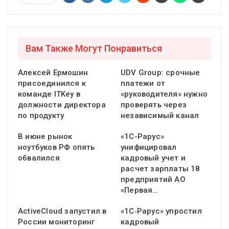
Вам Также Могут Понравиться
Алексей Ермошин
UDV Group: срочные
присоединился к
платежи от
команде ITKey в
«руководителя» нужно
должности директора
проверять через
по продукту
независимый канал
В июне рынок
«1С-Рарус»
ноутбуков РФ опять
унифицировал
обвалился
кадровый учет и
расчет зарплаты 18
предприятий АО
«Первая…
ActiveCloud запустил в
«1С‑Рарус» упростил
России мониторинг
кадровый