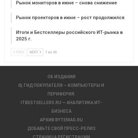
Рынок мониторов в июне – снова снижение
Рынок проекторов в июне – рост продолжился
Итоги и Бестселлеры российского ИТ-рынка в
2025 г.
PREV
NEXT
1 из 45
ОБ ИЗДАНИИ
ГИД ПОКУПАТЕЛЯ — КОМПЬЮТЕРЫ И
ПЕРИФЕРИЯ.
ITBESTSELLERS.RU — АНАЛИТИКА ИТ-
БИЗНЕСА
АРХИВ BYTEMAG.RU
ДОБАВЬТЕ СВОЙ ПРЕСС-РЕЛИЗ
СТРАНИЦА РЕГИСТРАЦИИ