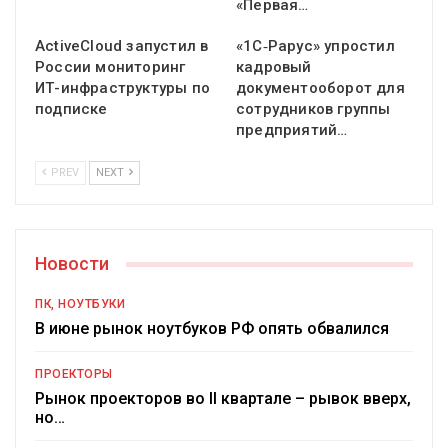
«Первая…
ActiveCloud запустил в
«1С‑Рарус» упростил
России мониторинг
кадровый
ИТ-инфраструктуры по
документооборот для
подписке
сотрудников группы
предприятий…
PREV
NEXT
Новости
ПК, НОУТБУКИ
В июне рынок ноутбуков РФ опять обвалился
ПРОЕКТОРЫ
Рынок проекторов во II квартале – рывок вверх,
но…