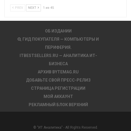
PREV
NEXT
1 из 45
ОБ ИЗДАНИИ
ГИД ПОКУПАТЕЛЯ — КОМПЬЮТЕРЫ И
ПЕРИФЕРИЯ.
ITBESTSELLERS.RU — АНАЛИТИКА ИТ-
БИЗНЕСА
АРХИВ BYTEMAG.RU
ДОБАВЬТЕ СВОЙ ПРЕСС-РЕЛИЗ
СТРАНИЦА РЕГИСТРАЦИИ
МОЙ АККАУНТ
РЕКЛАМНЫЙ БЛОК ВЕРХНИЙ
© "ИТ Аналитика" - All Rights Reserved.