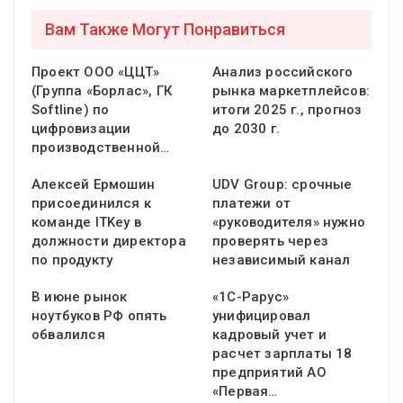
Вам Также Могут Понравиться
Проект ООО «ЦЦТ»
Анализ российского
(Группа «Борлас», ГК
рынка маркетплейсов:
Softline) по
итоги 2025 г., прогноз
цифровизации
до 2030 г.
производственной…
Алексей Ермошин
UDV Group: срочные
присоединился к
платежи от
команде ITKey в
«руководителя» нужно
должности директора
проверять через
по продукту
независимый канал
В июне рынок
«1С-Рарус»
ноутбуков РФ опять
унифицировал
обвалился
кадровый учет и
расчет зарплаты 18
предприятий АО
«Первая…