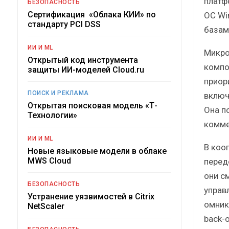
платф
БЕЗОПАСНОСТЬ
Сертификация «Облака КИИ» по
ОС Wi
стандарту PCI DSS
базам
ИИ И ML
Микро
Открытый код инструмента
компо
защиты ИИ-моделей Cloud.ru
приор
ПОИСК И РЕКЛАМА
включ
Открытая поисковая модель «Т-
Она п
Технологии»
комме
ИИ И ML
В коо
Новые языковые модели в облаке
MWS Cloud
перед
они с
БЕЗОПАСНОСТЬ
управ
Устранение уязвимостей в Citrix
омник
NetScaler
back-o