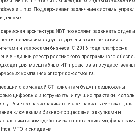
ормы .NET 6.0 с открытым исходным кодом и совместим
ndows и Linux. Поддерживает различные системы управл
и данных.
сервисная архитектура NBT позволяет развивать отдел
ненты независимо друг от друга и в соответствии с
итетами и запросами бизнеса. C 2016 года платформа
ена в Единый реестр российского программного обеспеч
одходит для масштабных ИТ-проектов в государственны
рческих компаниях enterprise-сегмента.
перации с командой CTI клиентам будут предложены
овые цифровые инструменты и лучшие практики. Использ
могут быстро разворачивать и настраивать системы для
ления ключевыми бизнес-процессами: закупками и
анальным взаимодействием с поставщиками, финансами
ffice, МТО и складами.