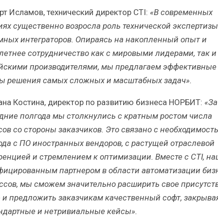
рт Исламов, технический директор CTI:
«В современных
иях существенно возросла роль технической экспертизы
мных интеграторов. Опираясь на накопленный опыт и
летнее сотрудничество как с мировыми лидерами, так и
йскими производителями, мы предлагаем эффективные
ы решения самых сложных и масштабных задач».
ана Костина, директор по развитию бизнеса НОРБИТ:
«За
дние полгода мы столкнулись с кратным ростом числа
сов со стороны заказчиков. Это связано с необходимост
ода с ПО иностранных вендоров, с растущей отраслевой
ренцией и стремлением к оптимизации. Вместе с CTI, н
фицированным партнером в области автоматизации биз
ссов, мы сможем значительно расширить свое присутст
 и предложить заказчикам качественный софт, закрыва
ндартные и нетривиальные кейсы».