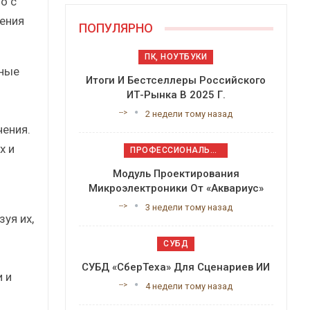
о с
ения
ПОПУЛЯРНО
ПК, НОУТБУКИ
ьные
Итоги И Бестселлеры Российского
ИТ-Рынка В 2025 Г.
-->
2 недели тому назад
ения.
х и
ПРОФЕССИОНАЛЬНОЕ ПРИКЛАДНОЕ ПО
Модуль Проектирования
Микроэлектроники От «Аквариус»
-->
3 недели тому назад
уя их,
СУБД
СУБД «СберТеха» Для Сценариев ИИ
 и
-->
4 недели тому назад