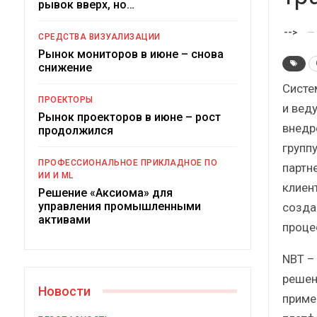
рывок вверх, но…
Краткий статистический
сборник от…
-->
СРЕДСТВА ВИЗУАЛИЗАЦИИ
Рынок мониторов в июне – снова
снижение
Систе
ПРОЕКТОРЫ
и вед
Рынок проекторов в июне – рост
внедр
ИБП
продолжился
групп
Подкосят ли глобальные угрозы
ПРОФЕССИОНАЛЬНОЕ ПРИКЛАДНОЕ ПО
партне
российский рынок ИБП?
ИИ И ML
клиен
Решение «Аксиома» для
управления промышленными
созда
активами
проце
NBT –
решен
Новости
приме