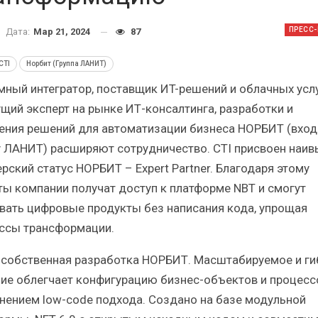
Итоги и Бестселлеры
Отрасль 
российского ИТ-рынка в 2025 г.
Анализ рос
ПРЕСС
Дата:
Мар 21, 2024
87
CTI
Норбит (Группа ЛАНИТ)
мный интегратор, поставщик ИT-решений и облачных услу
ущий эксперт на рынке ИТ-консалтинга, разработки и
ения решений для автоматизации бизнеса НОРБИТ (вход
ИБП
у ЛАНИТ) расширяют сотрудничество. CTI присвоен наи
Отрасль ИБП в депрессии?
Самый у
рский статус НОРБИТ – Expert Partner. Благодаря этому
Часть II.
р
ты компании получат доступ к платформе NBT и смогут
вать цифровые продукты без написания кода, упрощая
ссы трансформации.
 собственная разработка НОРБИТ. Масштабируемое и ги
ие облегчает конфигурацию бизнес-объектов и процесс
нением low-code подхода. Создано на базе модульной