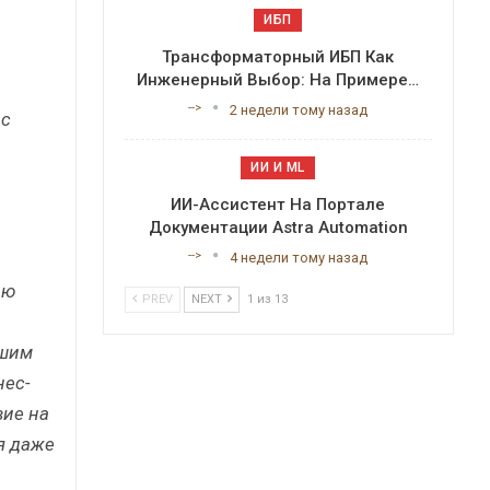
ИБП
Трансформаторный ИБП Как
Инженерный Выбор: На Примере…
-->
2 недели тому назад
 с
ИИ И ML
ИИ-Ассистент На Портале
Документации Astra Automation
-->
4 недели тому назад
ью
PREV
NEXT
1 из 13
ашим
нес-
вие на
я даже