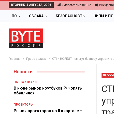
ВТОРНИК, 4 АВГУСТА, 2026
Импортозамещение
Внедрени
ПО
ОБЛАКА
БЕЗОПАСНОСТЬ
ЧИПЫ И П
Главная
Пресс-релизы
CTI и НОРБИТ помогут бизнесу упростит
Новости
ПРЕСС-
ПК, НОУТБУКИ
CT
В июне рынок ноутбуков РФ опять
обвалился
уп
ОБЛАКА
ПРОЕКТОРЫ
тр
Цифровая экономика 2026.
Рынок проекторов во II квартале –