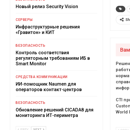
Новый релиз Security Vision
Sh
СЕРВЕРЫ
Инфраструктурные решения
«Гравитон» и КИТ
БЕЗОПАСНОСТЬ
Вам
Контроль соответствия
регуляторным требованиям ИБ в
Smart Monitor
Решен
работ
норма
СРЕДСТВА КОММУНИКАЦИИ
справ
ИИ-помощник Naumen для
инфор
операторов контакт-центров
CTI пр
БЕЗОПАСНОСТЬ
Custo
Обновление решений CICADA8 для
World
мониторинга ИТ-периметра
PREV
NEXT