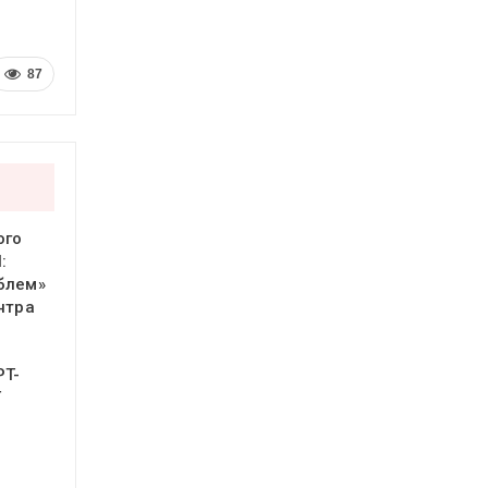
87
ого
:
блем»
нтра
PT-
Т