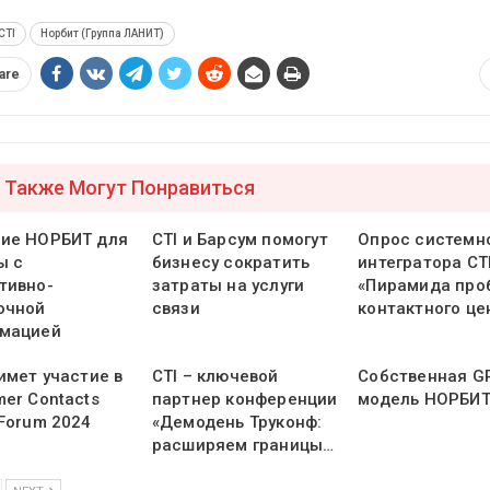
CTI
Норбит (Группа ЛАНИТ)
are
 Также Могут Понравиться
ие НОРБИТ для
CTI и Барсум помогут
Опрос системн
ы с
бизнесу сократить
интегратора CTI
тивно-
затраты на услуги
«Пирамида про
очной
связи
контактного це
мацией
имет участие в
CTI – ключевой
Собственная G
mer Contacts
партнер конференции
модель НОРБИ
 Forum 2024
«Демодень Труконф:
расширяем границы…