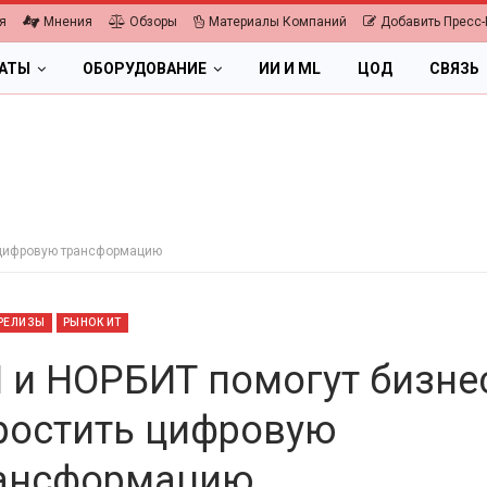
я
Мнения
Обзоры
Материалы Компаний
Добавить Пресс-
ЛАТЫ
ОБОРУДОВАНИЕ
ИИ И ML
ЦОД
СВЯЗЬ
ь цифровую трансформацию
РЕЛИЗЫ
РЫНОК ИТ
I и НОРБИТ помогут бизне
ростить цифровую
ПК, НОУТБУКИ
ансформацию