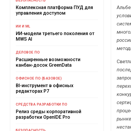
БЕЗОПАСНОСТЬ
Альбе
Комплексная платформа ПУД для
управления доступом
услов
систе
ИИ И ML
много
ИИ-модели третьего поколения от
MWS AI
росси
метод
ДЕЛОВОЕ ПО
Расширенные возможности
Светл
канбан-досок GreenData
после
запро
ОФИСНОЕ ПО (БАЗОВОЕ)
BI-инструмент в офисных
перех
редакторах Р7
конку
серти
СРЕДСТВА РАЗРАБОТКИ ПО
проце
Релиз среды корпоративной
разработки OpenIDE Pro
рынке
неста
БЕЗОПАСНОСТЬ