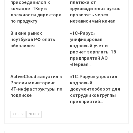
присоединился к
платежи от
команде ITKey в
«руководителя» нужно
должности директора
проверять через
по продукту
независимый канал
В июне рынок
«1С-Рарус»
ноутбуков РФ опять
унифицировал
обвалился
кадровый учет и
расчет зарплаты 18
предприятий АО
«Первая…
ActiveCloud запустил в
«1С‑Рарус» упростил
России мониторинг
кадровый
ИТ-инфраструктуры по
документооборот для
подписке
сотрудников группы
предприятий…
PREV
NEXT